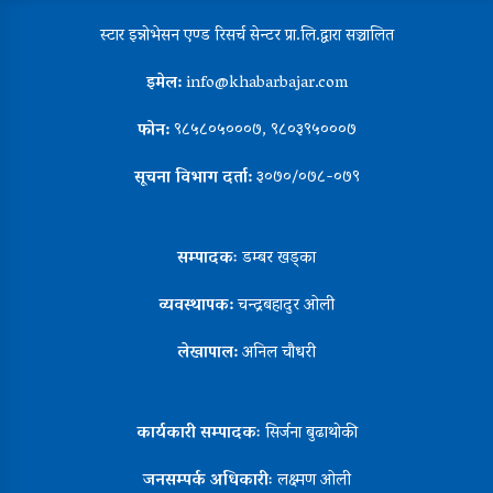
स्टार इन्नोभेसन एण्ड रिसर्च सेन्टर प्रा.लि.द्वारा सञ्चालित
इमेल:
info@khabarbajar.com
फोन:
९८५८०५०००७, ९८०३९५०००७
सूचना विभाग दर्ता:
३०७०/०७८-०७९
सम्पादकः
डम्बर खड्का
व्यवस्थापक:
चन्द्रबहादुर ओली
लेखापाल:
अनिल चौधरी
कार्यकारी सम्पादकः
सिर्जना बुढाथोकी
जनसम्पर्क अधिकारीः
लक्ष्मण ओली