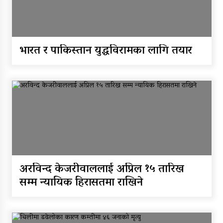
सिँचाइ डिभिजन सर्लाहीका प्रमुख र
अधिकृत पक्राउ
घरमाथि पहिरो खस्दा ३ वर्षीय
भारत र पाकिस्तान युद्धविरामका लागि तयार
बालकको मृत्यु, दुई घाइते
घरमाथिबाट पहिरो खसेपछि १३
घरधुरी स्थानान्तरण
पाँच लाख घुससहित कर अधिकृत
रंगेहात पक्राऊ
अरविन्द केजरीवाललाई अप्रिल १५ तारिख
सम्म न्यायिक हिरासतमा राखिने