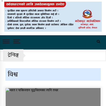
राष्ट्रिय भेलाका लागि काँग्रेस
संस्थापन इतरको ५५१ सदस्यीय
मूल आयोजक समिति
चीनको दबाबपछि तिब्बत
सम्मेलनमा दलाई लामाका
प्रतिनिधि नआउने
पहिरो र बाढीका कारण देशका
विभिन्न राजमार्ग अवरुद्ध
ट्रेन्डिङ्ग
‘नागढुंगा-सिस्नेखोला सुरुङमार्ग’
सञ्चालनमा, शुल्कदर यस्तो छ…
विश्व
पुन: एमाले-नेकपा सहकार्यमा,
प्रदेशको भागबण्डा यस्तो छ…
आठ लाख २१ हजार घुससहित