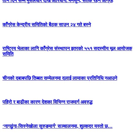
तीन दिन सम्म मुसलधारे देखि आरिघोप्टे मनसुन, सतर्क रहन आग्रह
काँग्रेस केन्द्रीय समितिको बैठक साउन २४ गते बस्ने
राष्ट्रिय भेलाका लागि काँग्रेस संस्थापन इतरको ५५१ सदस्यीय मूल आयोजक
समिति
चीनको दबाबपछि तिब्बत सम्मेलनमा दलाई लामाका प्रतिनिधि नआउने
पहिरो र बाढीका कारण देशका विभिन्न राजमार्ग अवरुद्ध
‘नागढुंगा-सिस्नेखोला सुरुङमार्ग’ सञ्चालनमा, शुल्कदर यस्तो छ…