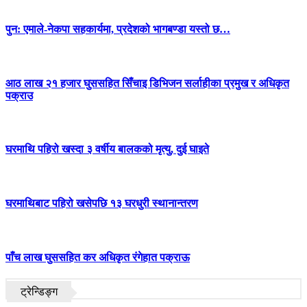
पुन: एमाले-नेकपा सहकार्यमा, प्रदेशको भागबण्डा यस्तो छ…
आठ लाख २१ हजार घुससहित सिँचाइ डिभिजन सर्लाहीका प्रमुख र अधिकृत
पक्राउ
घरमाथि पहिरो खस्दा ३ वर्षीय बालकको मृत्यु, दुई घाइते
घरमाथिबाट पहिरो खसेपछि १३ घरधुरी स्थानान्तरण
पाँच लाख घुससहित कर अधिकृत रंगेहात पक्राऊ
ट्रेन्डिङ्ग