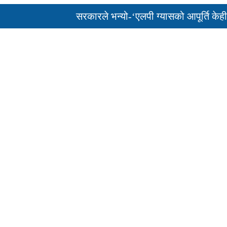
सरकारले भन्यो-‘एलपी ग्यासको आपूर्ति केही दिनम
पुन: एमाले-नेकपा सहकार्यमा, प्रदेशको भागबण्डा 