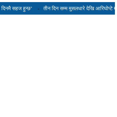
ै सहज हुन्छ’
तीन दिन सम्म मुसलधारे देखि आरिघोप्टे मनसुन
यस्तो छ...