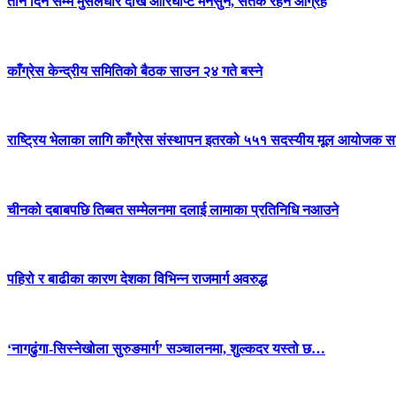
तीन दिन सम्म मुसलधारे देखि आरिघोप्टे मनसुन, सतर्क रहन आग्रह
काँग्रेस केन्द्रीय समितिको बैठक साउन २४ गते बस्ने
राष्ट्रिय भेलाका लागि काँग्रेस संस्थापन इतरको ५५१ सदस्यीय मूल आयोजक स
चीनको दबाबपछि तिब्बत सम्मेलनमा दलाई लामाका प्रतिनिधि नआउने
पहिरो र बाढीका कारण देशका विभिन्न राजमार्ग अवरुद्ध
‘नागढुंगा-सिस्नेखोला सुरुङमार्ग’ सञ्चालनमा, शुल्कदर यस्तो छ…