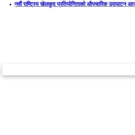
नवौं राष्ट्रिय खेलकुद प्रतियोगिताको औपचारिक उदघाटन आ
स्टार इन्नोभेसन एण्ड रिसर्च सेन्टर प्रा.लि.द्वारा सञ्चालित
इमेल:
info@khabarbajar.com
फोन:
९८५८०५०००७, ९८०३९५०००७
सूचना विभाग दर्ता:
३०७०/०७८-०७९
सम्पादकः
डम्बर खड्का
व्यवस्थापक:
चन्द्रबहादुर ओली