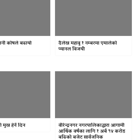
नी कोषले बढायो
दैलेख महावु १ नम्बरमा एमालेको
प्यानल विजयी
ुख हेर्ने दिन
वीरेन्द्रनगर नगरपालिकाद्धारा आगामी
आर्थिक वर्षका लागि १ अर्ब ९४ करोड
बढिको बजेट सार्वजनिक