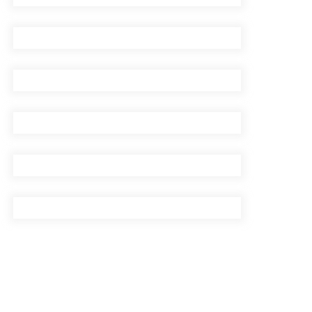
सिँचाइ डिभिजन सर्लाहीका
प्रमुख र अधिकृत पक्राउ
पाँच लाख घुससहित कर
अधिकृत रंगेहात पक्राऊ