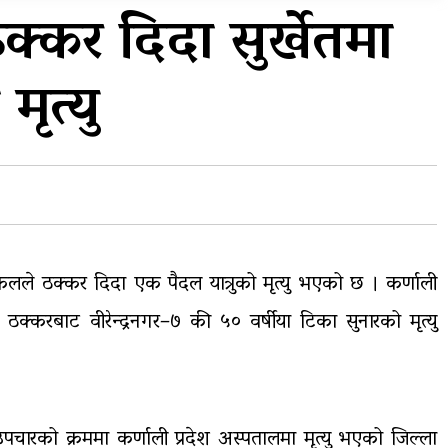
प्रदेशको भागबण्डा यस्तो छ…
्कर दिदा सुर्खेतमा
य
घरमाथिबाट पहिरो खसेपछि १३
मृत्यु
घरधुरी स्थानान्तरण
इकलले ठक्कर दिदा एक पैदल यात्रुको मृत्यु भएको छ । कर्णाली
्करबाट वीरेन्द्रनगर–७ की ५० वर्षीया टिका सुनारको मृत्यु
चारको क्रममा कर्णाली प्रदेश अस्पतालमा मृत्यु भएको जिल्ला