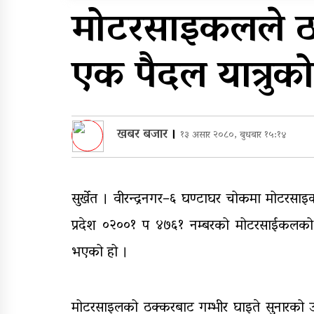
सुरुङमार्ग’ सञ्चालनमा,
मोटरसाइकलले ठक
शुल्कदर यस्तो छ…
घरमाथि पहिरो खस्दा ३ वर्षी
एक पैदल यात्रुको 
बालकको मृत्यु, दुई घाइते
खबर बजार
।
१३ असार २०८०, बुधबार १५:१४
सुर्खेत । वीरन्द्रनगर–६ घण्टाघर चोकमा मोटरसा
प्रदेश ०२००१ प ४७६१ नम्बरको मोटरसाईकलको ठक
भएको हो ।
मोटरसाइलको ठक्करबाट गम्भीर घाइते सुनारको उप