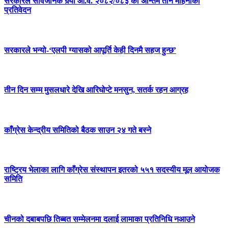
सरकारले सार्वजनिक गर्‍यो आ.व. २०८२/०८३ को अन्तिम तीन महिनाको
प्रतिवेदन
सरकारले भन्यो-‘एलपी ग्यासको आपूर्ति केही दिनमै सहज हुन्छ’
तीन दिन सम्म मुसलधारे देखि आरिघोप्टे मनसुन, सतर्क रहन आग्रह
काँग्रेस केन्द्रीय समितिको बैठक साउन २४ गते बस्ने
राष्ट्रिय भेलाका लागि काँग्रेस संस्थापन इतरको ५५१ सदस्यीय मूल आयोजक
समिति
चीनको दबाबपछि तिब्बत सम्मेलनमा दलाई लामाका प्रतिनिधि नआउने