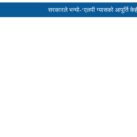
सरकारले भन्यो-‘एलपी ग्यासको आपूर्ति केही दिन
पुन: एमाले-नेकपा सहकार्यमा, प्रदेशको भागबण्डा