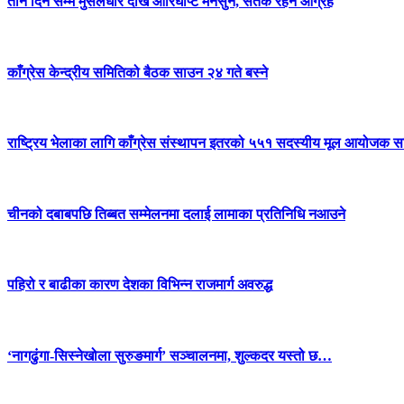
तीन दिन सम्म मुसलधारे देखि आरिघोप्टे मनसुन, सतर्क रहन आग्रह
काँग्रेस केन्द्रीय समितिको बैठक साउन २४ गते बस्ने
राष्ट्रिय भेलाका लागि काँग्रेस संस्थापन इतरको ५५१ सदस्यीय मूल आयोजक स
चीनको दबाबपछि तिब्बत सम्मेलनमा दलाई लामाका प्रतिनिधि नआउने
पहिरो र बाढीका कारण देशका विभिन्न राजमार्ग अवरुद्ध
‘नागढुंगा-सिस्नेखोला सुरुङमार्ग’ सञ्चालनमा, शुल्कदर यस्तो छ…