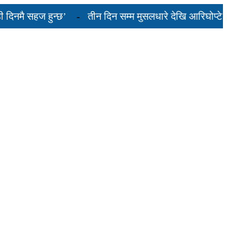
मै सहज हुन्छ’
तीन दिन सम्म मुसलधारे देखि आरिघोप्टे मनसु
 यस्तो छ...