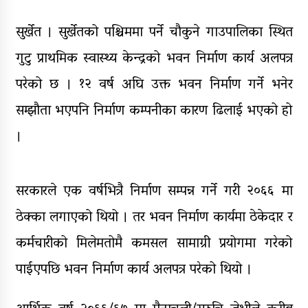
घरमाथि पहिरो खस्दा ३ वर्षीय बालकको
मृत्यु, दुई घाइते
सुर्खेत । सुर्खेतको पश्चिममा पर्ने चौकुने गाउपालिका स्थित
घरमाथिबाट पहिरो खसेपछि १३ घरधुरी
गुटु प्राथमिक स्वास्थ्य केन्द्रको भवन निर्माण कार्य अलपत्र
स्थानान्तरण
परेको छ । १२ वर्ष अघि उक्त भवन निर्माण गर्ने भनेर
पाँच लाख घुससहित कर अधिकृत
सम्झौता भएपनि निर्माण कम्पनीका कारण ढिलाई भएको हो
रंगेहात पक्राऊ
।
सरकारले एक वर्षभित्रै निर्माण सम्पन्न गर्ने गरी २०६६ मा
ठेक्का लगाएको थियो । तर भवन निर्माण कार्यमा ठेकेदार र
कर्मचारीको मिलेमतोमै कमसल सामाग्री प्रयोगमा गरेको
पाईएपछि भवन निर्माण कार्य अलपत्र परेको थियो ।