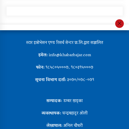
स्टार इन्नोभेसन एण्ड रिसर्च सेन्टर प्रा.लि.द्वारा सञ्चालित
इमेल:
info@khabarbajar.com
फोन:
९८५८०५०००७, ९८०३९५०००७
सूचना विभाग दर्ता:
३०७०/०७८-०७९
सम्पादकः
डम्बर खड्का
व्यवस्थापक:
चन्द्रबहादुर ओली
लेखापाल:
अनिल चौधरी