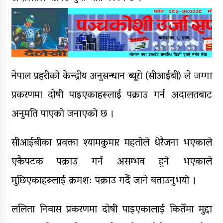
पाँच लाख घुससहित कर अधिकृत
रंगेहात पक्राऊ
नेपाल प्रहरीको केन्द्रीय अनुसन्धान ब्यूरो (सीआईबी) ले जग्गा
प्रकरणमा दोषी पाइएकाहरूलाई पक्राउ गर्न अदालतबाट
अनुमति पाएको जनाएको छ ।
सीआईबीका प्रवक्ता श्यामकुमार महतोले धेरैजना भएकाले
एकैपटक पक्राउ गर्न असम्भव हुने भएकाले
मुछिएकाहरूलाई क्रमश: पक्राउ गर्दै जाने बताउनुभयो ।
ललिता निवास प्रकरणमा दोषी पाइएकालाई किर्तेमा मुद्दा