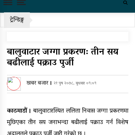
पहिरो र बाढीका कारण देशका विभिन्न
राजमार्ग अवरुद्ध
ट्रेन्डिङ्ग
‘नागढुंगा-सिस्नेखोला सुरुङमार्ग’
सञ्चालनमा, शुल्कदर यस्तो छ…
बालुवाटार जग्गा प्रकरण: तीन सय
पुन: एमाले-नेकपा सहकार्यमा, प्रदेशको
भागबण्डा यस्तो छ…
बढीलाई पक्राउ पुर्जी
आठ लाख २१ हजार घुससहित सिँचाइ
डिभिजन सर्लाहीका प्रमुख र अधिकृत
खबर बजार
।
२१ पुष २०७८, बुधबार ०९:०९
पक्राउ
घरमाथि पहिरो खस्दा ३ वर्षीय बालकको
मृत्यु, दुई घाइते
काठमाडौं ।
बालुवाटारस्थित ललिता निवास जग्गा प्रकरणमा
घरमाथिबाट पहिरो खसेपछि १३ घरधुरी
मुछिएका तीन सय जनाभन्दा बढीलाई पक्राउ गर्न विशेष
स्थानान्तरण
अदालतले पक्राउ पुर्जी जारी गरेको छ ।