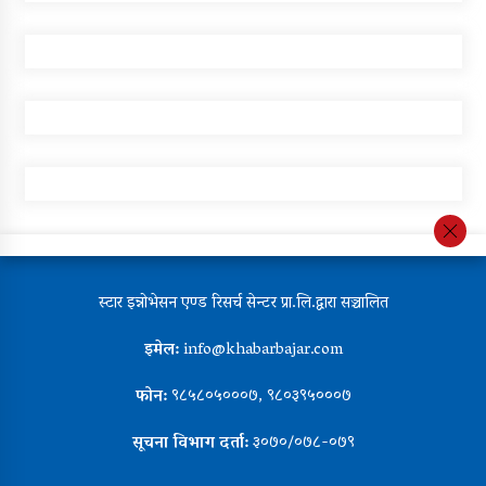
स्टार इन्नोभेसन एण्ड रिसर्च सेन्टर प्रा.लि.द्वारा सञ्चालित
इमेल:
info@khabarbajar.com
फोन:
९८५८०५०००७, ९८०३९५०००७
सूचना विभाग दर्ता:
३०७०/०७८-०७९