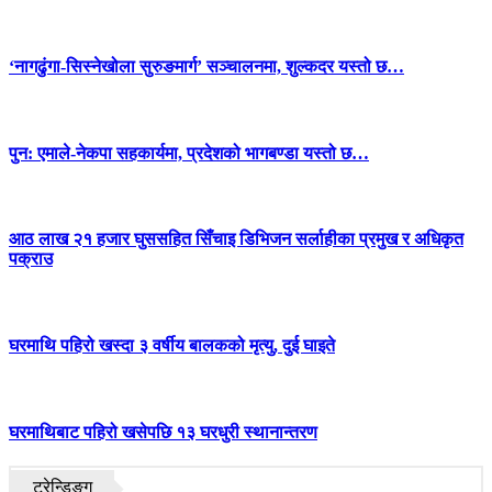
‘नागढुंगा-सिस्नेखोला सुरुङमार्ग’ सञ्चालनमा, शुल्कदर यस्तो छ…
पुन: एमाले-नेकपा सहकार्यमा, प्रदेशको भागबण्डा यस्तो छ…
आठ लाख २१ हजार घुससहित सिँचाइ डिभिजन सर्लाहीका प्रमुख र अधिकृत
पक्राउ
घरमाथि पहिरो खस्दा ३ वर्षीय बालकको मृत्यु, दुई घाइते
घरमाथिबाट पहिरो खसेपछि १३ घरधुरी स्थानान्तरण
ट्रेन्डिङ्ग