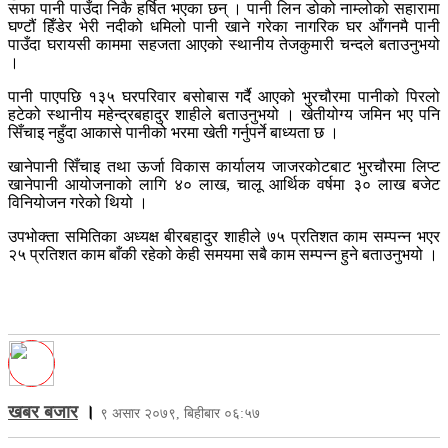
सफा पानी पाउँदा निकै हर्षित भएका छन् । पानी लिन डोको नाम्लोको सहारामा
घण्टौं हिँडेर भेरी नदीको धमिलो पानी खाने गरेका नागरिक घर आँगनमै पानी
पाउँदा घरायसी काममा सहजता आएको स्थानीय तेजकुमारी चन्दले बताउनुभयो
।
पानी पाएपछि १३५ घरपरिवार बसोबास गर्दै आएको भुरचौरमा पानीको पिरलो
हटेको स्थानीय महेन्द्रबहादुर शाहीले बताउनुभयो । खेतीयोग्य जमिन भए पनि
सिँचाइ नहुँदा आकासे पानीको भरमा खेती गर्नुपर्ने बाध्यता छ ।
खानेपानी सिँचाइ तथा ऊर्जा विकास कार्यालय जाजरकोटबाट भुरचौरमा लिप्ट
खानेपानी आयोजनाको लागि ४० लाख, चालू आर्थिक वर्षमा ३० लाख बजेट
विनियोजन गरेको थियो ।
उपभोक्ता समितिका अध्यक्ष बीरबहादुर शाहीले ७५ प्रतिशत काम सम्पन्न भएर
२५ प्रतिशत काम बाँकी रहेको केही समयमा सबै काम सम्पन्न हुने बताउनुभयो ।
खबर बजार
।
९ असार २०७९, बिहीबार ०६:५७