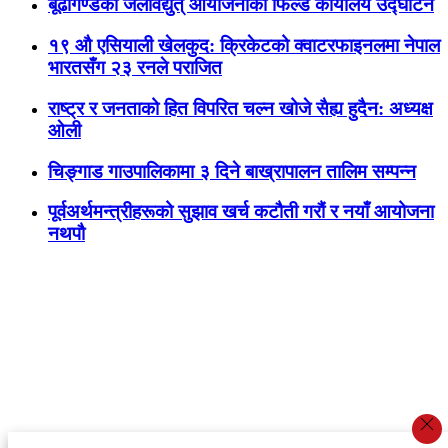
बूढीगण्डकी जलविद्युत् आयोजनाको फिल्ड कार्यालय उद्घाटन
१९ औ एसियाली खेलकुद: क्रिकेटको क्वाटरफाइनलमा नेपाल
भारतसँग २३ रनले पराजित
राष्ट्र र जनताको हित विपरित चल्न खोजे सैह्य हुदैन: अध्यक्ष
ओली
चिङ्गाड गाउपालिकामा ३ दिने बाख्रापालन तालिम सम्पन्न
पूर्वअर्थमन्त्रीहरूको सुझाव खर्च कटौती गरौं र नयाँ आयोजना
नथपौ