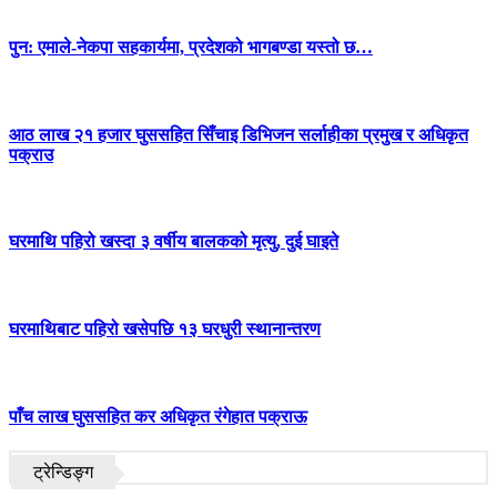
पुन: एमाले-नेकपा सहकार्यमा, प्रदेशको भागबण्डा यस्तो छ…
आठ लाख २१ हजार घुससहित सिँचाइ डिभिजन सर्लाहीका प्रमुख र अधिकृत
पक्राउ
घरमाथि पहिरो खस्दा ३ वर्षीय बालकको मृत्यु, दुई घाइते
घरमाथिबाट पहिरो खसेपछि १३ घरधुरी स्थानान्तरण
पाँच लाख घुससहित कर अधिकृत रंगेहात पक्राऊ
ट्रेन्डिङ्ग