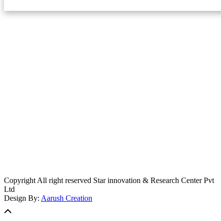
स्टार इन्नोभेसन एण्ड रिसर्च सेन्टर प्रा.लि.द्वारा सञ्चालित
इमेल:
info@khabarbajar.com
फोन:
९८५८०५०००७, ९८०३९५०००७
सूचना विभाग दर्ता:
३०७०/०७८-०७९
सम्पादकः
डम्बर खड्का
व्यवस्थापक:
चन्द्रबहादुर ओली
लेखापाल:
अनिल चौधरी
कार्यकारी सम्पादकः
सिर्जना बुढाथोकी
जनसम्पर्क अधिकारीः
लक्ष्मण ओली
मार्केटरः
दिवश खत्री
Copyright All right reserved Star innovation & Research Center Pvt
Ltd
Design By:
Aarush Creation