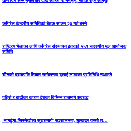
तीन दिन सम्म मुसलधारे देखि आरिघोप्टे मनसुन, सतर्क रहन आग्रह
काँग्रेस केन्द्रीय समितिको बैठक साउन २४ गते बस्ने
राष्ट्रिय भेलाका लागि काँग्रेस संस्थापन इतरको ५५१ सदस्यीय मूल आयोजक
समिति
चीनको दबाबपछि तिब्बत सम्मेलनमा दलाई लामाका प्रतिनिधि नआउने
पहिरो र बाढीका कारण देशका विभिन्न राजमार्ग अवरुद्ध
‘नागढुंगा-सिस्नेखोला सुरुङमार्ग’ सञ्चालनमा, शुल्कदर यस्तो छ…