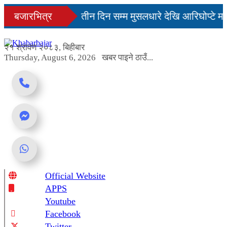
Skip
िनमै सहज हुन्छ’
बजारभित्र
तीन दिन सम्म मुसलधारे देखि आरिघोप्टे मन
to
content
डा यस्तो छ...
२१ श्रावण २०८३, बिहीबार
Thursday, August 6, 2026
खबर पाइने ठाउँ...
Official Website
Online News Portal
APPS
Youtube
Facebook
Twitter