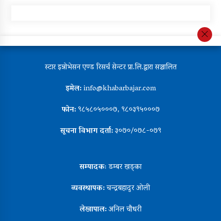
स्टार इन्नोभेसन एण्ड रिसर्च सेन्टर प्रा.लि.द्वारा सञ्चालित
इमेल:
info@khabarbajar.com
फोन:
९८५८०५०००७, ९८०३९५०००७
सूचना विभाग दर्ता:
३०७०/०७८-०७९
सम्पादकः
डम्बर खड्का
व्यवस्थापक:
चन्द्रबहादुर ओली
लेखापाल:
अनिल चौधरी