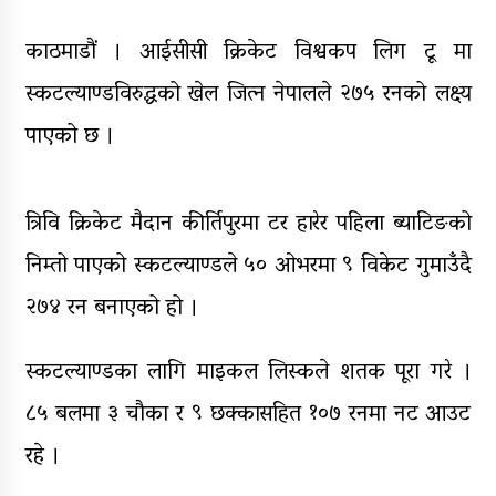
सञ्चालनमा, शुल्कदर यस्तो छ…
काठमाडौं । आईसीसी क्रिकेट विश्वकप लिग टू मा
पुन: एमाले-नेकपा सहकार्यमा, प्रदेशको
भागबण्डा यस्तो छ…
स्कटल्याण्डविरुद्धको खेल जित्न नेपालले २७५ रनको लक्ष्य
पाएको छ ।
आठ लाख २१ हजार घुससहित सिँचाइ
डिभिजन सर्लाहीका प्रमुख र अधिकृत
पक्राउ
त्रिवि क्रिकेट मैदान कीर्तिपुरमा टर हारेर पहिला ब्याटिङको
घरमाथि पहिरो खस्दा ३ वर्षीय बालकको
निम्तो पाएको स्कटल्याण्डले ५० ओभरमा ९ विकेट गुमाउँदै
मृत्यु, दुई घाइते
२७४ रन बनाएको हो ।
स्कटल्याण्डका लागि माइकल लिस्कले शतक पूरा गरे ।
८५ बलमा ३ चौका र ९ छक्कासहित १०७ रनमा नट आउट
रहे ।