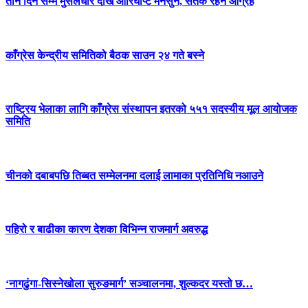
तीन दिन सम्म मुसलधारे देखि आरिघोप्टे मनसुन, सतर्क रहन आग्रह
काँग्रेस केन्द्रीय समितिको बैठक साउन २४ गते बस्ने
राष्ट्रिय भेलाका लागि काँग्रेस संस्थापन इतरको ५५१ सदस्यीय मूल आयोजक
समिति
चीनको दबाबपछि तिब्बत सम्मेलनमा दलाई लामाका प्रतिनिधि नआउने
पहिरो र बाढीका कारण देशका विभिन्न राजमार्ग अवरुद्ध
‘नागढुंगा-सिस्नेखोला सुरुङमार्ग’ सञ्चालनमा, शुल्कदर यस्तो छ…