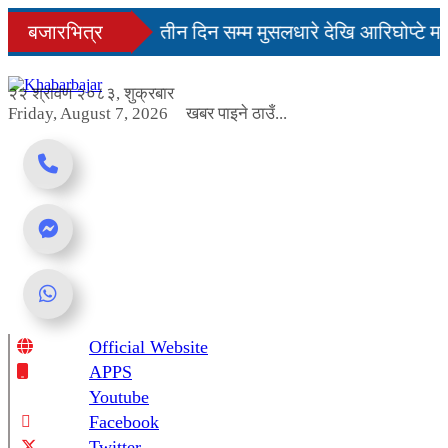
Skip
िनमै सहज हुन्छ’
बजारभित्र
तीन दिन सम्म मुसलधारे देखि आरिघोप्टे मन
to
content
ा यस्तो छ...
२२ श्रावण २०८३, शुक्रबार
Friday, August 7, 2026
खबर पाइने ठाउँ...
Official Website
Online News Portal
APPS
Youtube
Facebook
Twitter