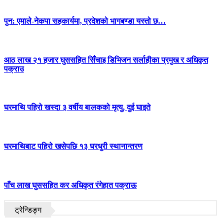
पुन: एमाले-नेकपा सहकार्यमा, प्रदेशको भागबण्डा यस्तो छ…
आठ लाख २१ हजार घुससहित सिँचाइ डिभिजन सर्लाहीका प्रमुख र अधिकृत
पक्राउ
घरमाथि पहिरो खस्दा ३ वर्षीय बालकको मृत्यु, दुई घाइते
घरमाथिबाट पहिरो खसेपछि १३ घरधुरी स्थानान्तरण
पाँच लाख घुससहित कर अधिकृत रंगेहात पक्राऊ
ट्रेन्डिङ्ग