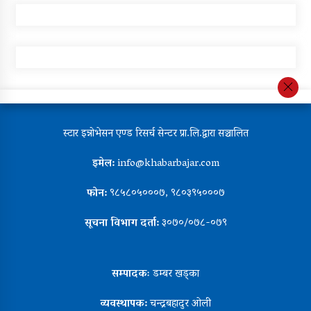
स्टार इन्नोभेसन एण्ड रिसर्च सेन्टर प्रा.लि.द्वारा सञ्चालित
इमेल:
info@khabarbajar.com
फोन:
९८५८०५०००७, ९८०३९५०००७
सूचना विभाग दर्ता:
३०७०/०७८-०७९
सम्पादकः
डम्बर खड्का
व्यवस्थापक:
चन्द्रबहादुर ओली