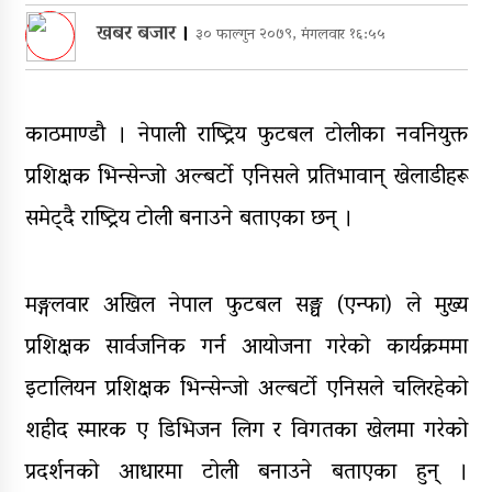
भागबण्डा यस्तो छ…
खबर बजार
।
३० फाल्गुन २०७९, मंगलवार १६:५५
आठ लाख २१ हजार घुससहित सिँचाइ
डिभिजन सर्लाहीका प्रमुख र अधिकृत
पक्राउ
काठमाण्डौ । नेपाली राष्ट्रिय फुटबल टोलीका नवनियुक्त
घरमाथि पहिरो खस्दा ३ वर्षीय बालकको
प्रशिक्षक भिन्सेन्जो अल्बर्टो एनिसले प्रतिभावान् खेलाडीहरू
मृत्यु, दुई घाइते
समेट्दै राष्ट्रिय टोली बनाउने बताएका छन् ।
घरमाथिबाट पहिरो खसेपछि १३ घरधुरी
स्थानान्तरण
मङ्गलवार अखिल नेपाल फुटबल सङ्घ (एन्फा) ले मुख्य
प्रशिक्षक सार्वजनिक गर्न आयोजना गरेको कार्यक्रममा
इटालियन प्रशिक्षक भिन्सेन्जो अल्बर्टो एनिसले चलिरहेको
शहीद स्मारक ए डिभिजन लिग र विगतका खेलमा गरेको
प्रदर्शनको आधारमा टोली बनाउने बताएका हुन् ।