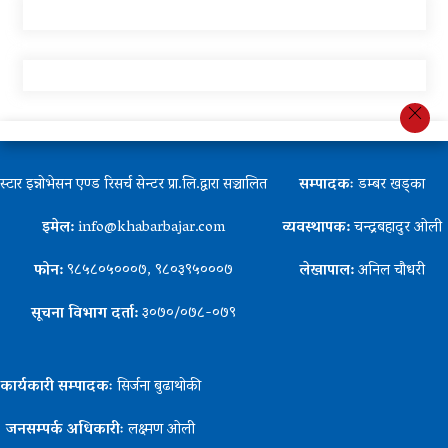
स्टार इन्नोभेसन एण्ड रिसर्च सेन्टर प्रा.लि.द्वारा सञ्चालित
सम्पादकः
डम्बर खड्का
इमेल:
info@khabarbajar.com
व्यवस्थापक:
चन्द्रबहादुर ओली
फोन:
९८५८०५०००७, ९८०३९५०००७
लेखापाल:
अनिल चौधरी
सूचना विभाग दर्ता:
३०७०/०७८-०७९
कार्यकारी सम्पादकः
सिर्जना बुढाथोकी
जनसम्पर्क अधिकारीः
लक्ष्मण ओली