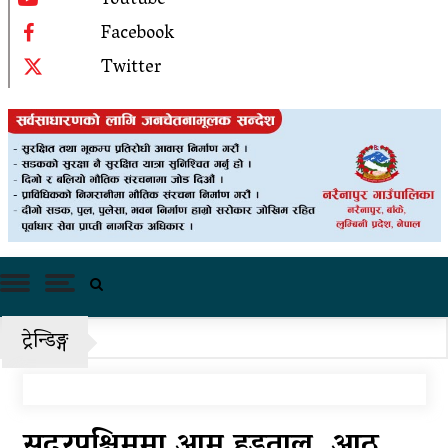
Youtube
सरकारले भन्यो-‘एलपी ग्यासको आपूर्ति केही दिनमै
Facebook
सहज हुन्छ’
Twitter
तीन दिन सम्म मुसलधारे देखि आरिघोप्टे मनसुन, सतर्क
रहन आग्रह
काँग्रेस केन्द्रीय समितिको बैठक साउन २४ गते बस्ने
राष्ट्रिय भेलाका लागि काँग्रेस संस्थापन इतरको ५५१
सदस्यीय मूल आयोजक समिति
चीनको दबाबपछि तिब्बत सम्मेलनमा दलाई लामाका
प्रतिनिधि नआउने
ट्रेन्डिङ्ग
पहिरो र बाढीका कारण देशका विभिन्न राजमार्ग अवरुद्ध
‘नागढुंगा-सिस्नेखोला सुरुङमार्ग’ सञ्चालनमा, शुल्कदर
यस्तो छ…
सुदूरपश्चिममा आम हडताल, आठ