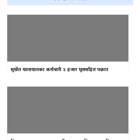
सुर्खेत यातायातका कर्मचारी ३ हजार घुससहित पक्राउ