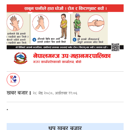
खबर बजार
।
२८ जेष्ठ २०८०, आईतवार ११:०६
"
थप खबर बजार