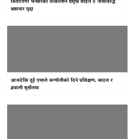
विराटनगर भन्सारका तत्कालीन प्रमुख सहित ४ जनाविरुद्ध
भ्रष्टाचार मुद्दा
आजदेखि दुई एमाले कर्णालीको दिने प्रशिक्षण, बादल र
ज्ञवाली सुर्खेतमा