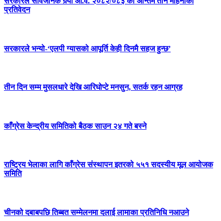
सरकारले सार्वजनिक गर्‍यो आ.व. २०८२/०८३ को अन्तिम तीन महिनाको
प्रतिवेदन
सरकारले भन्यो-‘एलपी ग्यासको आपूर्ति केही दिनमै सहज हुन्छ’
तीन दिन सम्म मुसलधारे देखि आरिघोप्टे मनसुन, सतर्क रहन आग्रह
काँग्रेस केन्द्रीय समितिको बैठक साउन २४ गते बस्ने
राष्ट्रिय भेलाका लागि काँग्रेस संस्थापन इतरको ५५१ सदस्यीय मूल आयोजक
समिति
चीनको दबाबपछि तिब्बत सम्मेलनमा दलाई लामाका प्रतिनिधि नआउने