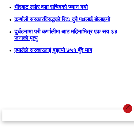
भीरबाट लडेर वडा सचिवको ज्यान गयो
कर्णाली सरकारविरुद्धको रिट: दुबै पक्षलाई बोलाइयो
दुर्घटनामा परी कर्णालीमा आठ महिनाभित्र एक सय ३३
जनाको मृत्यु
एमालेले सरकारलाई बुझायो ७५१ बुँदे माग
स्टार इन्नोभेसन एण्ड रिसर्च सेन्टर प्रा.लि.द्वारा सञ्चालित