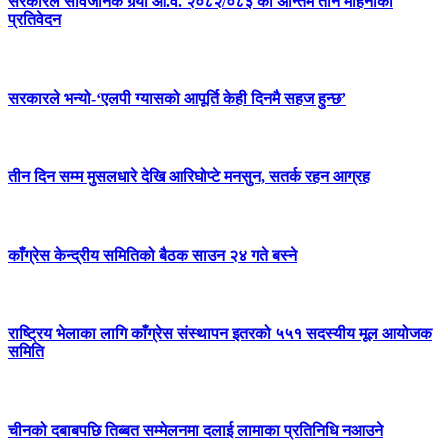
सरकारले सार्वजनिक गर्‍यो आ.व. २०८२/०८३ को अन्तिम तीन महिनाको
प्रतिवेदन
सरकारले भन्यो-‘एलपी ग्यासको आपूर्ति केही दिनमै सहज हुन्छ’
तीन दिन सम्म मुसलधारे देखि आरिघोप्टे मनसुन, सतर्क रहन आग्रह
काँग्रेस केन्द्रीय समितिको बैठक साउन २४ गते बस्ने
राष्ट्रिय भेलाका लागि काँग्रेस संस्थापन इतरको ५५१ सदस्यीय मूल आयोजक
समिति
चीनको दबाबपछि तिब्बत सम्मेलनमा दलाई लामाका प्रतिनिधि नआउने