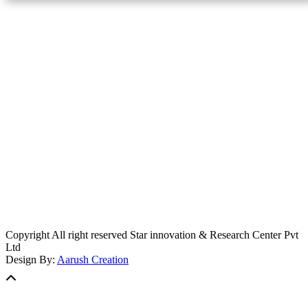
स्टार इन्नोभेसन एण्ड रिसर्च सेन्टर प्रा.लि.द्वारा सञ्चालित
इमेल:
info@khabarbajar.com
फोन:
९८५८०५०००७, ९८०३९५०००७
सूचना विभाग दर्ता:
३०७०/०७८-०७९
सम्पादकः
डम्बर खड्का
व्यवस्थापक:
चन्द्रबहादुर ओली
लेखापाल:
अनिल चौधरी
कार्यकारी सम्पादकः
सिर्जना बुढाथोकी
जनसम्पर्क अधिकारीः
लक्ष्मण ओली
मार्केटरः
दिवश खत्री
Copyright All right reserved Star innovation & Research Center Pvt
Ltd
Design By:
Aarush Creation