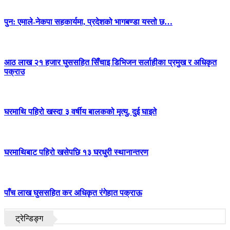
पुन: एमाले-नेकपा सहकार्यमा, प्रदेशको भागबण्डा यस्तो छ…
आठ लाख २१ हजार घुससहित सिँचाइ डिभिजन सर्लाहीका प्रमुख र अधिकृत
पक्राउ
घरमाथि पहिरो खस्दा ३ वर्षीय बालकको मृत्यु, दुई घाइते
घरमाथिबाट पहिरो खसेपछि १३ घरधुरी स्थानान्तरण
पाँच लाख घुससहित कर अधिकृत रंगेहात पक्राऊ
ट्रेन्डिङ्ग