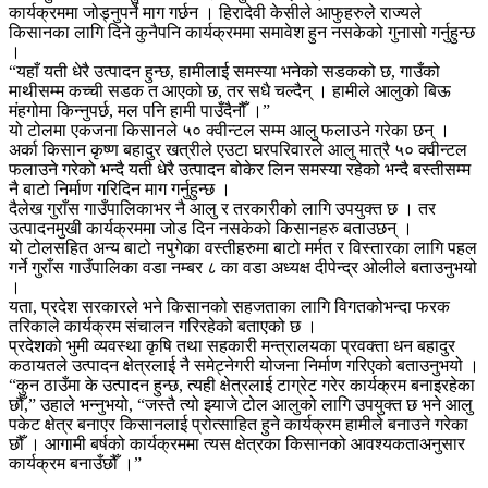
कार्यक्रममा जोड्नुपर्ने माग गर्छन । हिरादेवी केसीले आफुहरुले राज्यले
किसानका लागि दिने कुनैपनि कार्यक्रममा समावेश हुन नसकेको गुनासो गर्नुहुन्छ
।
“यहाँ यती धेरै उत्पादन हुन्छ, हामीलाई समस्या भनेको सडकको छ, गाउँको
माथीसम्म कच्ची सडक त आएको छ, तर सधै चल्दैन् । हामीले आलुको बिऊ
मंहगोमा किन्नुपर्छ, मल पनि हामी पाउँदैनौँ ।”
यो टोलमा एकजना किसानले ५० क्वीन्टल सम्म आलु फलाउने गरेका छन् ।
अर्का किसान कृष्ण बहादुर खत्रीले एउटा घरपरिवारले आलु मात्रै ५० क्वीन्टल
फलाउने गरेको भन्दै यती धेरै उत्पादन बोकेर लिन समस्या रहेको भन्दै बस्तीसम्म
नै बाटो निर्माण गरिदिन माग गर्नुहुन्छ ।
दैलेख गुराँस गाउँपालिकाभर नै आलु र तरकारीको लागि उपयुक्त छ । तर
उत्पादनमुखी कार्यक्रममा जोड दिन नसकेको किसानहरु बताउछन् ।
यो टोलसहित अन्य बाटो नपुगेका वस्तीहरुमा बाटो मर्मत र विस्तारका लागि पहल
गर्ने गुराँस गाउँपालिका वडा नम्बर ८ का वडा अध्यक्ष दीपेन्द्र ओलीले बताउनुभयो
।
यता, प्रदेश सरकारले भने किसानको सहजताका लागि विगतकोभन्दा फरक
तरिकाले कार्यक्रम संचालन गरिरहेको बताएको छ ।
प्रदेशको भुमी व्यवस्था कृषि तथा सहकारी मन्त्रालयका प्रवक्ता धन बहादुर
कठायतले उत्पादन क्षेत्रलाई नै समेट्नेगरी योजना निर्माण गरिएको बताउनुभयो ।
“कुन ठाउँमा के उत्पादन हुन्छ, त्यही क्षेत्रलाई टाग्रेट गरेर कार्यक्रम बनाइरहेका
छौँ,” उहाले भन्नुभयो, “जस्तै त्यो झ्याजे टोल आलुको लागि उपयुक्त छ भने आलु
पकेट क्षेत्र बनाएर किसानलाई प्रोत्साहित हुने कार्यक्रम हामीले बनाउने गरेका
छौँ । आगामी बर्षको कार्यक्रममा त्यस क्षेत्रका किसानको आवश्यकताअनुसार
कार्यक्रम बनाउँछौँ ।”