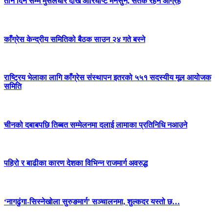
तीन दिन सम्म मुसलधारे देखि आरिघोप्टे मनसुन, सतर्क रहन आग्रह
काँग्रेस केन्द्रीय समितिको बैठक साउन २४ गते बस्ने
राष्ट्रिय भेलाका लागि काँग्रेस संस्थापन इतरको ५५१ सदस्यीय मूल आयोजक
समिति
चीनको दबाबपछि तिब्बत सम्मेलनमा दलाई लामाका प्रतिनिधि नआउने
पहिरो र बाढीका कारण देशका विभिन्न राजमार्ग अवरुद्ध
‘नागढुंगा-सिस्नेखोला सुरुङमार्ग’ सञ्चालनमा, शुल्कदर यस्तो छ…