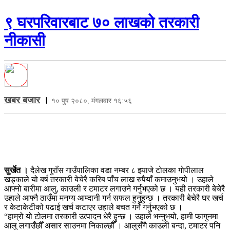
९ घरपरिवारबाट ७० लाखको तरकारी
नीकासी
खबर बजार
।
१० पुष २०८०, मंगलवार १६:५६
सुर्खेत ।
दैलेख गुराँस गाउँपालिका वडा नम्बर ८ झ्याजे टोलका गोपीलाल
खड्काले यो बर्ष तरकारी बेचेरै करिब पाँच लाख रुपैयाँ कमाउनुभयो । उहाले
आफ्नो बारीमा आलु, काउली र टमाटर लगाउने गर्नुभएको छ । यही तरकारी बेचेरै
उहाले आफ्नै ठाउँमा मनग्य आम्दानी गर्न सफल हुनुहुन्छ । तरकारी बेचेरै घर खर्च
र केटाकेटीको पढाई खर्च कटाएर उहाले बचत गर्ने गर्नुभएको छ ।
“हाम्रो यो टोलमा तरकारी उत्पादन धेरै हुन्छ । उहाले भन्नुभयो, हामी फागुनमा
आलु लगाउँछौँ असार साउनमा निकाल्छौँ । आलुसँगै काउली बन्दा, टमाटर पनि