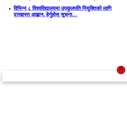
विभिन्न ८ विश्वविद्यालयमा उपकुलपति नियुक्तिको लागि
दरखास्त आह्वान, हेर्नुहोस् सूचना…
स्टार इन्नोभेसन एण्ड रिसर्च सेन्टर प्रा.लि.द्वारा सञ्चालित
इमेल:
info@khabarbajar.com
फोन:
९८५८०५०००७, ९८०३९५०००७
सूचना विभाग दर्ता:
३०७०/०७८-०७९
सम्पादकः
डम्बर खड्का