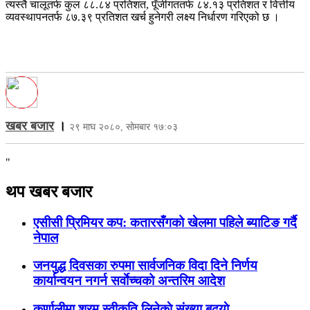
त्यस्तै चालूतर्फ कुल ८८.८४ प्रतिशत, पूँजीगततर्फ ८४.१३ प्रतिशत र वित्तीय
व्यवस्थापनतर्फ ८७.३९ प्रतिशत खर्च हुनेगरी लक्ष्य निर्धारण गरिएको छ ।
खबर बजार
।
२९ माघ २०८०, सोमबार १७:०३
"
थप खबर बजार
एसीसी प्रिमियर कप: कतारसँगको खेलमा पहिले ब्याटिङ गर्दै
नेपाल
जनयुद्ध दिवसका रुपमा सार्वजनिक विदा दिने निर्णय
कार्यान्वयन नगर्न सर्वाेच्चको अन्तरिम आदेश
कर्णालीमा श्रम स्वीकृति लिनेकाे संख्या बढ्याे