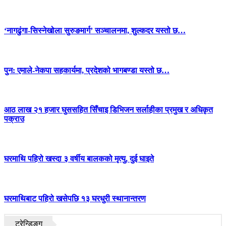
‘नागढुंगा-सिस्नेखोला सुरुङमार्ग’ सञ्चालनमा, शुल्कदर यस्तो छ…
पुन: एमाले-नेकपा सहकार्यमा, प्रदेशको भागबण्डा यस्तो छ…
आठ लाख २१ हजार घुससहित सिँचाइ डिभिजन सर्लाहीका प्रमुख र अधिकृत
पक्राउ
घरमाथि पहिरो खस्दा ३ वर्षीय बालकको मृत्यु, दुई घाइते
घरमाथिबाट पहिरो खसेपछि १३ घरधुरी स्थानान्तरण
ट्रेन्डिङ्ग