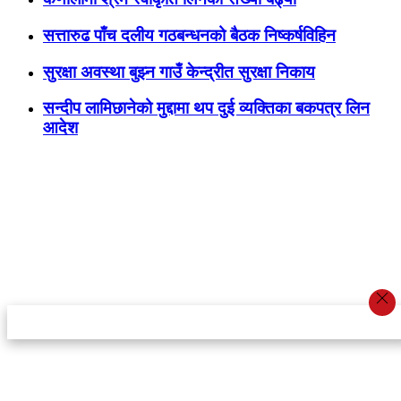
सत्तारुढ पाँच दलीय गठबन्धनको बैठक निष्कर्षविहिन
सुरक्षा अवस्था बुझ्न गाउँ केन्द्रीत सुरक्षा निकाय
सन्दीप लामिछानेको मुद्दामा थप दुई व्यक्तिका बकपत्र लिन
आदेश
स्टार इन्नोभेसन एण्ड रिसर्च सेन्टर प्रा.लि.द्वारा सञ्चालित
इमेल:
info@khabarbajar.com