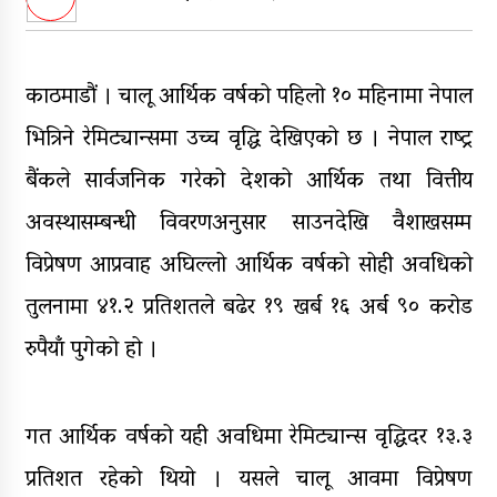
भागबण्डा यस्तो छ…
आठ लाख २१ हजार घुससहित सिँचाइ
डिभिजन सर्लाहीका प्रमुख र अधिकृत
काठमाडौं । चालू आर्थिक वर्षको पहिलो १० महिनामा नेपाल
पक्राउ
भित्रिने रेमिट्यान्समा उच्च वृद्धि देखिएको छ । नेपाल राष्ट्र
घरमाथि पहिरो खस्दा ३ वर्षीय बालकको
मृत्यु, दुई घाइते
बैंकले सार्वजनिक गरेको देशको आर्थिक तथा वित्तीय
अवस्थासम्बन्धी विवरणअनुसार साउनदेखि वैशाखसम्म
घरमाथिबाट पहिरो खसेपछि १३ घरधुरी
स्थानान्तरण
विप्रेषण आप्रवाह अघिल्लो आर्थिक वर्षको सोही अवधिको
तुलनामा ४१.२ प्रतिशतले बढेर १९ खर्ब १६ अर्ब ९० करोड
रुपैयाँ पुगेको हो ।
गत आर्थिक वर्षको यही अवधिमा रेमिट्यान्स वृद्धिदर १३.३
प्रतिशत रहेको थियो । यसले चालू आवमा विप्रेषण