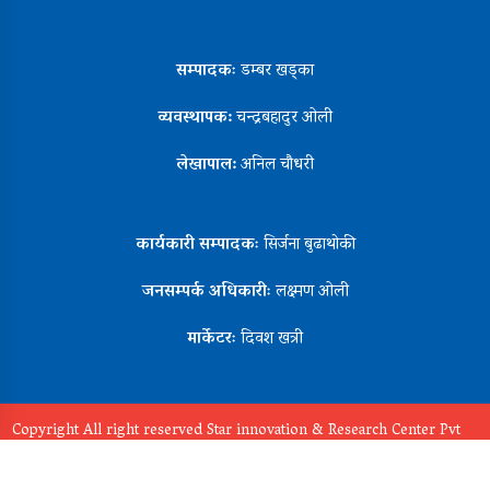
सम्पादकः
डम्बर खड्का
व्यवस्थापक:
चन्द्रबहादुर ओली
लेखापाल:
अनिल चौधरी
कार्यकारी सम्पादकः
सिर्जना बुढाथोकी
जनसम्पर्क अधिकारीः
लक्ष्मण ओली
मार्केटरः
दिवश खत्री
Copyright All right reserved Star innovation & Research Center Pvt
Ltd
Design By:
Aarush Creation