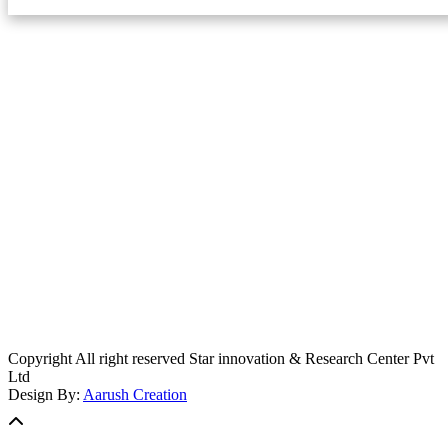
स्टार इन्नोभेसन एण्ड रिसर्च सेन्टर प्रा.लि.द्वारा सञ्चालित
इमेल:
info@khabarbajar.com
फोन:
९८५८०५०००७, ९८०३९५०००७
सूचना विभाग दर्ता:
३०७०/०७८-०७९
सम्पादकः
डम्बर खड्का
व्यवस्थापक:
चन्द्रबहादुर ओली
लेखापाल:
अनिल चौधरी
कार्यकारी सम्पादकः
सिर्जना बुढाथोकी
जनसम्पर्क अधिकारीः
लक्ष्मण ओली
मार्केटरः
दिवश खत्री
Copyright All right reserved Star innovation & Research Center Pvt
Ltd
Design By:
Aarush Creation