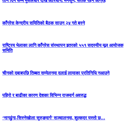
तीन दिन सम्म मुसलधारे देखि आरिघोप्टे मनसुन, सतर्क रहन आग्रह
काँग्रेस केन्द्रीय समितिको बैठक साउन २४ गते बस्ने
राष्ट्रिय भेलाका लागि काँग्रेस संस्थापन इतरको ५५१ सदस्यीय मूल आयोजक
समिति
चीनको दबाबपछि तिब्बत सम्मेलनमा दलाई लामाका प्रतिनिधि नआउने
पहिरो र बाढीका कारण देशका विभिन्न राजमार्ग अवरुद्ध
‘नागढुंगा-सिस्नेखोला सुरुङमार्ग’ सञ्चालनमा, शुल्कदर यस्तो छ…