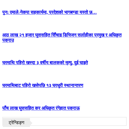
पुन: एमाले-नेकपा सहकार्यमा, प्रदेशको भागबण्डा यस्तो छ…
आठ लाख २१ हजार घुससहित सिँचाइ डिभिजन सर्लाहीका प्रमुख र अधिकृत
पक्राउ
घरमाथि पहिरो खस्दा ३ वर्षीय बालकको मृत्यु, दुई घाइते
घरमाथिबाट पहिरो खसेपछि १३ घरधुरी स्थानान्तरण
पाँच लाख घुससहित कर अधिकृत रंगेहात पक्राऊ
ट्रेन्डिङ्ग