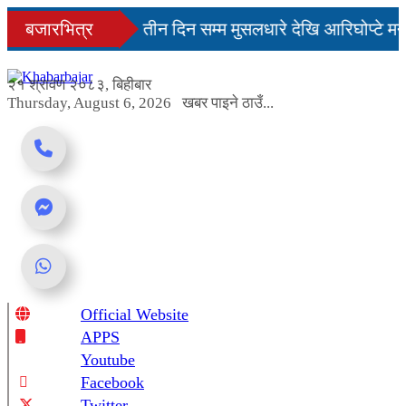
Skip
नमै सहज हुन्छ’
बजारभित्र
तीन दिन सम्म मुसलधारे देखि आरिघोप्टे मन
to
content
ा यस्तो छ...
२१ श्रावण २०८३, बिहीबार
Thursday, August 6, 2026
खबर पाइने ठाउँ...
Official Website
Online News Portal
APPS
Youtube
Facebook
Twitter