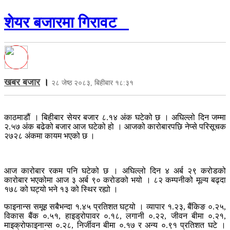
शेयर बजारमा गिरावट
खबर बजार
।
२८ जेष्ठ २०८३, बिहीबार १८:३१
काठमाडौं । बिहीबार सेयर बजार ८.१४ अंक घटेको छ । अघिल्लो दिन जम्मा
२.५७ अंक बढेको बजार आज घटेको हो । आजको कारोबारपछि नेप्से परिसूचक
२७२८ अंकमा कायम भएको छ ।
आज कारोबार रकम पनि घटेको छ । अघिल्लो दिन ४ अर्ब २९ करोडको
कारोबार भएकोमा आज ३ अर्ब ९० करोडको भयो । ८२ कम्पनीको मूल्य बढ्दा
१७८ को घट्यो भने १३ को स्थिर रह्यो ।
फाइनान्स समूह सबैभन्दा १.४५ प्रतिशत घट्यो । व्यापार १.२३, बैंकिङ ०.२५,
विकास बैंक ०.५१, हाइड्रोपावर ०.१८, लगानी ०.२२, जीवन बीमा ०.२१,
माइक्रोफाइनान्स ०.२८, निर्जीवन बीमा ०.१७ र अन्य ०.९१ प्रतिशत घटे ।