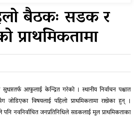
विभिन्न राजमार्ग अवरुद्ध
पहिलो बैठकः सडक र
ा,
आठ लाख २१ हजार घुससहित
गरको प्राथमिकतामा
…
सिँचाइ डिभिजन सर्लाहीका
प्रमुख र अधिकृत पक्राउ
सुधारतर्फ आफुलाई केन्द्रित गरेको । स्थानीय निर्वाचन पश्चात
 जोडिएका विषयलाई पहिलो प्राथमिकतामा राखेका हुन् ।
एकाले पनि नवनिर्वाचित जनप्रतिनिधिले सडकलाई मुल प्राथमिकताका