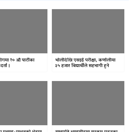
ोगमा १० औं पार्टीका
भोलीदेखि एसइई परीक्षा, कर्णालीमा
दर्ता ।
३५ हजार बिद्यार्थीले सहभागी हुने