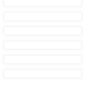
सुरुङमार्ग’ सञ्चालनमा,
शुल्कदर यस्तो छ…
घरमाथि पहिरो खस्दा ३ वर्षीय
बालकको मृत्यु, दुई घाइते