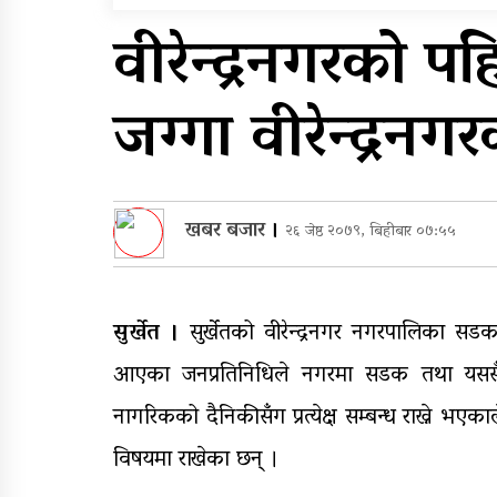
सम्मेलनमा दलाई लामाका
वीरेन्द्रनगरको 
प्रतिनिधि नआउने
पुन: एमाले-नेकपा सहकार्यम
जग्गा वीरेन्द्रन
प्रदेशको भागबण्डा यस्तो छ
खबर बजार
।
२६ जेष्ठ २०७९, बिहीबार ०७:५५
सुर्खेत ।
सुर्खेतको वीरेन्द्रनगर नगरपालिका सडक 
आएका जनप्रतिनिधिले नगरमा सडक तथा यससँग
नागरिकको दैनिकीसँग प्रत्येक्ष सम्बन्ध राख्ने भ
विषयमा राखेका छन् ।