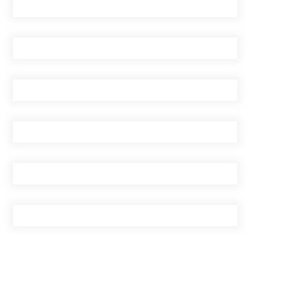
सिँचाइ डिभिजन सर्लाहीका
प्रमुख र अधिकृत पक्राउ
पाँच लाख घुससहित कर
अधिकृत रंगेहात पक्राऊ