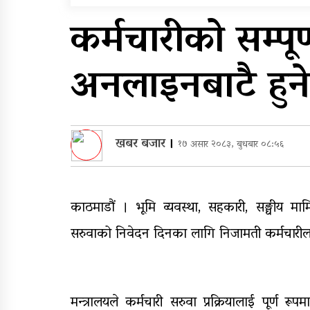
सुरुङमार्ग’ सञ्चालनमा,
कर्मचारीको सम्पूर्
शुल्कदर यस्तो छ…
घरमाथि पहिरो खस्दा ३ वर्षी
अनलाइनबाटै हुने
बालकको मृत्यु, दुई घाइते
खबर बजार
।
१७ असार २०८३, बुधबार ०८:५६
काठमाडौं । भूमि व्यवस्था, सहकारी, सङ्घीय माम
सरुवाको निवेदन दिनका लागि निजामती कर्मचारील
मन्त्रालयले कर्मचारी सरुवा प्रक्रियालाई पूर्ण