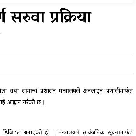
प्रदेशको भागबण्डा यस्तो छ…
ण सरुवा प्रक्रिया
य
घरमाथिबाट पहिरो खसेपछि १३
घरधुरी स्थानान्तरण
िला तथा सामान्य प्रशासन मन्त्रालयले अनलाइन प्रणालीमार्फत
ाई आह्वान गरेको छ ।
 रूपमा डिजिटल बनाएको हो । मन्त्रालयले सार्वजनिक सूचनामार्फत