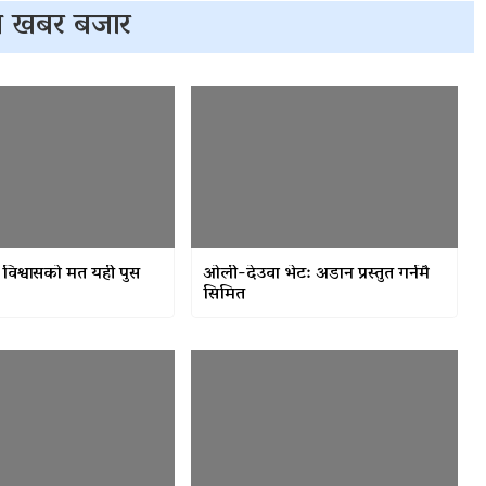
 खबर बजार
ले विश्वासको मत यही पुस
ओली-देउवा भेट: अडान प्रस्तुत गर्नमै
सिमित