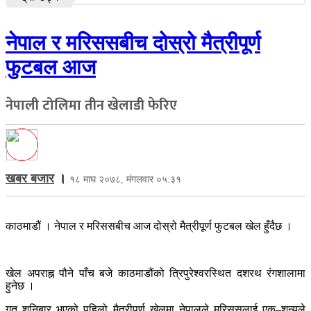
नेपाल र मरिससबीच दोस्रो मैत्रीपूर्ण
फुटबल आज
नेपाली टोलिमा तीन खेलाडी फेरिए
खबर बजार
।
१८ माघ २०७८, मंगलवार ०५:३१
काठमाडौं । नेपाल र मरिससबीच आज दोस्रो मैत्रीपूर्ण फुटबल खेल हुँदैछ ।
खेल अपराह्न पौने पाँच बजे काठमाडौंको त्रिपुरेश्वरस्थित दशरथ रंगशालामा
हुनेछ ।
गत शनिबार भएको पहिलो मैत्रीपूर्ण खेलमा नेपालले मरिससलाई एक–शून्यले