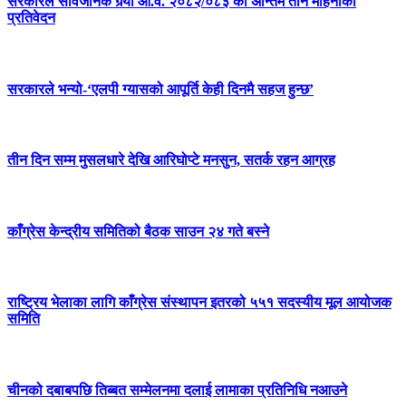
सरकारले सार्वजनिक गर्‍यो आ.व. २०८२/०८३ को अन्तिम तीन महिनाको
प्रतिवेदन
सरकारले भन्यो-‘एलपी ग्यासको आपूर्ति केही दिनमै सहज हुन्छ’
तीन दिन सम्म मुसलधारे देखि आरिघोप्टे मनसुन, सतर्क रहन आग्रह
काँग्रेस केन्द्रीय समितिको बैठक साउन २४ गते बस्ने
राष्ट्रिय भेलाका लागि काँग्रेस संस्थापन इतरको ५५१ सदस्यीय मूल आयोजक
समिति
चीनको दबाबपछि तिब्बत सम्मेलनमा दलाई लामाका प्रतिनिधि नआउने