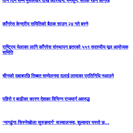
तीन दिन सम्म मुसलधारे देखि आरिघोप्टे मनसुन, सतर्क रहन आग्रह
काँग्रेस केन्द्रीय समितिको बैठक साउन २४ गते बस्ने
राष्ट्रिय भेलाका लागि काँग्रेस संस्थापन इतरको ५५१ सदस्यीय मूल आयोजक
समिति
चीनको दबाबपछि तिब्बत सम्मेलनमा दलाई लामाका प्रतिनिधि नआउने
पहिरो र बाढीका कारण देशका विभिन्न राजमार्ग अवरुद्ध
‘नागढुंगा-सिस्नेखोला सुरुङमार्ग’ सञ्चालनमा, शुल्कदर यस्तो छ…