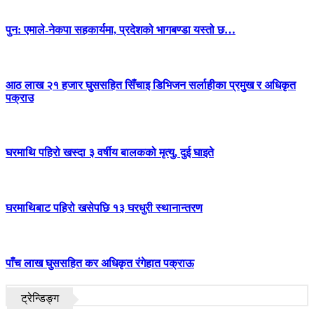
पुन: एमाले-नेकपा सहकार्यमा, प्रदेशको भागबण्डा यस्तो छ…
आठ लाख २१ हजार घुससहित सिँचाइ डिभिजन सर्लाहीका प्रमुख र अधिकृत
पक्राउ
घरमाथि पहिरो खस्दा ३ वर्षीय बालकको मृत्यु, दुई घाइते
घरमाथिबाट पहिरो खसेपछि १३ घरधुरी स्थानान्तरण
पाँच लाख घुससहित कर अधिकृत रंगेहात पक्राऊ
ट्रेन्डिङ्ग