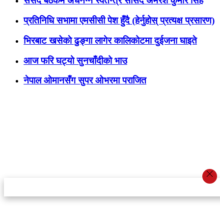
संसद बैठकमै अर्धनग्न स्वतन्त्र सांसद अमरेश कुमार सिंह
प्रतिनिधि सभामा एमसीसी पेश हुँदै (हेर्नुहोस् प्रत्यक्ष प्रसारण)
भिरबाट खसेकाे ढुङ्गा लागेर कालिकोटमा दुईजना घाइते
आज फरि घट्यो सुनचाँदीको भाउ
नेपाल ओमानसँग सुपर ओभरमा पराजित
स्टार इन्नोभेसन एण्ड रिसर्च सेन्टर प्रा.लि.द्वारा सञ्चालित