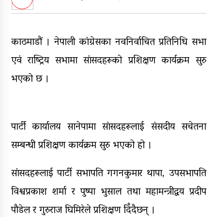
सञ्चालनमा, शुल्कदर यस्तो छ…
पुन: एमाले-नेकपा सहकार्यमा, प्रदेशको
भागबण्डा यस्तो छ…
काठमाडौं । नेपाली कांग्रेसका नवनिर्वाचित प्रतिनिधि सभा
आठ लाख २१ हजार घुससहित सिँचाइ
एवं राष्ट्रिय सभामा सांसदहरूको प्रशिक्षण कार्यक्रम सुरु
डिभिजन सर्लाहीका प्रमुख र अधिकृत
भएको छ ।
पक्राउ
घरमाथि पहिरो खस्दा ३ वर्षीय बालकको
मृत्यु, दुई घाइते
पार्टी कार्यालय सानेपामा सांसदहरूलाई संसदीय सचेतना
सम्बन्धी प्रशिक्षण कार्यक्रम सुरु भएको हो ।
सांसदहरूलाई पार्टी सभापति गगनकुमार थापा, उपसभापति
विश्वप्रकाश शर्मा र पुष्पा भुसाल तथा महामन्त्रीद्वय प्रदीप
पौडेल र गुरुराज घिमिरेले प्रशिक्षण दिँदैछन् ।