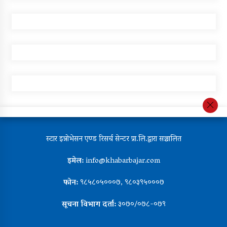
स्टार इन्नोभेसन एण्ड रिसर्च सेन्टर प्रा.लि.द्वारा सञ्चालित
इमेल:
info@khabarbajar.com
फोन:
९८५८०५०००७, ९८०३९५०००७
सूचना विभाग दर्ता:
३०७०/०७८-०७९