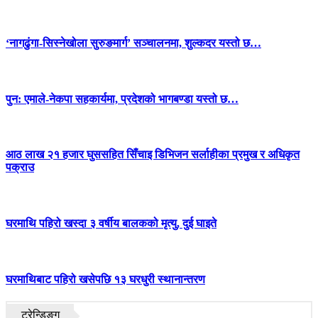
‘नागढुंगा-सिस्नेखोला सुरुङमार्ग’ सञ्चालनमा, शुल्कदर यस्तो छ…
पुन: एमाले-नेकपा सहकार्यमा, प्रदेशको भागबण्डा यस्तो छ…
आठ लाख २१ हजार घुससहित सिँचाइ डिभिजन सर्लाहीका प्रमुख र अधिकृत
पक्राउ
घरमाथि पहिरो खस्दा ३ वर्षीय बालकको मृत्यु, दुई घाइते
घरमाथिबाट पहिरो खसेपछि १३ घरधुरी स्थानान्तरण
ट्रेन्डिङ्ग