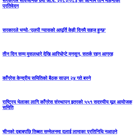
सरकारले सार्वजनिक गर्‍यो आ.व. २०८२/०८३ को अन्तिम तीन महिनाको
प्रतिवेदन
सरकारले भन्यो-‘एलपी ग्यासको आपूर्ति केही दिनमै सहज हुन्छ’
तीन दिन सम्म मुसलधारे देखि आरिघोप्टे मनसुन, सतर्क रहन आग्रह
काँग्रेस केन्द्रीय समितिको बैठक साउन २४ गते बस्ने
राष्ट्रिय भेलाका लागि काँग्रेस संस्थापन इतरको ५५१ सदस्यीय मूल आयोजक
समिति
चीनको दबाबपछि तिब्बत सम्मेलनमा दलाई लामाका प्रतिनिधि नआउने