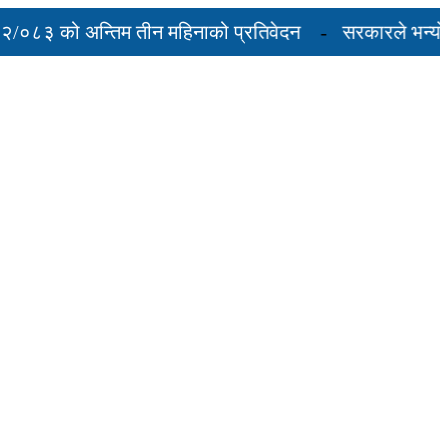
३ को अन्तिम तीन महिनाको प्रतिवेदन
सरकारले भन्यो-‘एलपी
ा, शुल्कदर यस्तो छ...