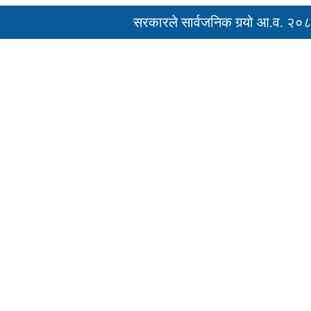
सरकारले सार्वजनिक गर्‍यो आ.व. २०८२/०८
‘नागढुंगा-सिस्नेखोला सुरुङमार्ग’ सञ्चालनम