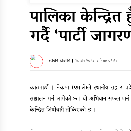
विभिन्न राजमार्ग अवरुद्ध
पालिका केन्द्रित 
आठ लाख २१ हजार घुससहि
गर्दै ‘पार्टी जा
सिँचाइ डिभिजन सर्लाहीका
प्रमुख र अधिकृत पक्राउ
खबर बजार
।
१६ जेष्ठ २०८३, शनिबार ०९:१६
काठमाडौं । नेकपा (एमाले)ले स्थानीय तह र प्र
सञ्चालन गर्न लागेको छ । यो अभियान सफल पार्न क
केन्द्रित जिम्मेवारी तोकिएको छ ।