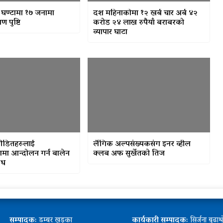
 घण्टामा १७ जनामा
दश महिनाकोमा १२ खर्ब चार अर्ब ४२
ण पुष्टि
करोड २४ लाख रुपैयाँ बराबरको
व्यापार घाटा
पीडितहरुलाई
लैंगिक अल्पसंख्यकसंग इनर व्हील
ामा आन्दोलन गर्न बालेन
क्लब अफ सुर्खेतकाे तिज
ोध
सम्पादकः
डम्बर खड्का
कार्यकारी सम्पादकः
सिर्जना बुढा