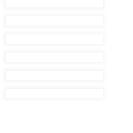
प्रदेशको भागबण्डा यस्तो छ…
घरमाथिबाट पहिरो खसेपछि १३
घरधुरी स्थानान्तरण