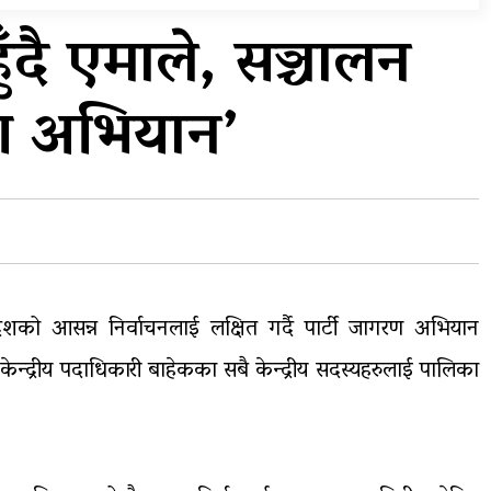
सुरुङमार्ग’ सञ्चालनमा,
हुँदै एमाले, सञ्चालन
शुल्कदर यस्तो छ…
त
घरमाथि पहिरो खस्दा ३ वर्षीय
गरण अभियान’
बालकको मृत्यु, दुई घाइते
देशको आसन्न निर्वाचनलाई लक्षित गर्दै पार्टी जागरण अभियान
ेन्द्रीय पदाधिकारी बाहेकका सबै केन्द्रीय सदस्यहरुलाई पालिका