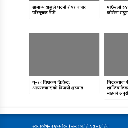
सामान्य अङ्कले घट्यो शेयर बजार
पछिल्लो २४
परिसूचक नेप्से
कोरोना सङ्क्रम
यू–१९ विश्वकप क्रिकेट:
मिटरव्याज 
आयरल्यान्डको विजयी शुरुवात
शान्तिबाटिक
साहको अनुर
स्टार इन्नोभेसन एण्ड रिसर्च सेन्टर प्रा.लि.द्वारा सञ्चालित