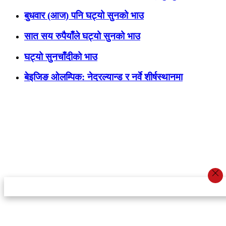
बुधवार (आज) पनि घट्यो सुनको भाउ
सात सय रुपैयाँले घट्यो सुनको भाउ
घट्यो सुनचाँदीको भाउ
बेइजिङ ओलम्पिक: नेदरल्यान्ड र नर्वे शीर्षस्थानमा
स्टार इन्नोभेसन एण्ड रिसर्च सेन्टर प्रा.लि.द्वारा सञ्चालित
इमेल:
info@khabarbajar.com