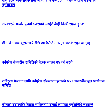
सरकारले सार्वजनिक गर्‍यो आ.व. २०८२/०८३ को अन्तिम तीन महिनाको
प्रतिवेदन
सरकारले भन्यो-‘एलपी ग्यासको आपूर्ति केही दिनमै सहज हुन्छ’
तीन दिन सम्म मुसलधारे देखि आरिघोप्टे मनसुन, सतर्क रहन आग्रह
काँग्रेस केन्द्रीय समितिको बैठक साउन २४ गते बस्ने
राष्ट्रिय भेलाका लागि काँग्रेस संस्थापन इतरको ५५१ सदस्यीय मूल आयोजक
समिति
चीनको दबाबपछि तिब्बत सम्मेलनमा दलाई लामाका प्रतिनिधि नआउने