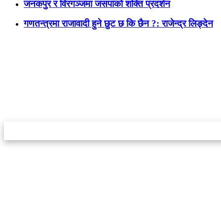
जनकपुर र विरगञ्जमा जसपाको शक्ति प्रदर्शन
गणतन्त्रमा राजावादी हुने छुट छ कि छैन ?: राजेन्द्र लिङ्देन
स्टार इन्नोभेसन एण्ड रिसर्च सेन्टर प्रा.लि.द्वारा सञ्चालित
इमेल:
info@khabarbajar.com
फोन:
९८५८०५०००७, ९८०३९५०००७
सूचना विभाग दर्ता:
३०७०/०७८-०७९
सम्पादकः
डम्बर खड्का