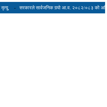
ु
सरकारले सार्वजनिक गर्‍यो आ.व. २०८२/०८३ को अन्तिम ती
रुद्ध