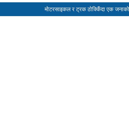
मोटरसाइकल र ट्रक ठोक्किँदा एक जनाको मृत्यु
पहिरो र बाढीका कारण देशका विभिन्न राजमार्ग अव