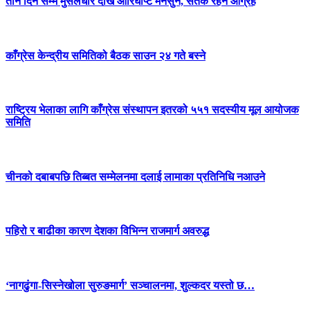
तीन दिन सम्म मुसलधारे देखि आरिघोप्टे मनसुन, सतर्क रहन आग्रह
काँग्रेस केन्द्रीय समितिको बैठक साउन २४ गते बस्ने
राष्ट्रिय भेलाका लागि काँग्रेस संस्थापन इतरको ५५१ सदस्यीय मूल आयोजक
समिति
चीनको दबाबपछि तिब्बत सम्मेलनमा दलाई लामाका प्रतिनिधि नआउने
पहिरो र बाढीका कारण देशका विभिन्न राजमार्ग अवरुद्ध
‘नागढुंगा-सिस्नेखोला सुरुङमार्ग’ सञ्चालनमा, शुल्कदर यस्तो छ…