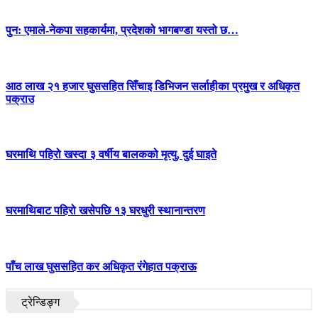
पुन: एमाले-नेकपा सहकार्यमा, प्रदेशको भागबण्डा यस्तो छ…
आठ लाख २१ हजार घुससहित सिँचाइ डिभिजन सर्लाहीका प्रमुख र अधिकृत
पक्राउ
घरमाथि पहिरो खस्दा ३ वर्षीय बालकको मृत्यु, दुई घाइते
घरमाथिबाट पहिरो खसेपछि १३ घरधुरी स्थानान्तरण
पाँच लाख घुससहित कर अधिकृत रंगेहात पक्राऊ
ट्रेन्डिङ्ग