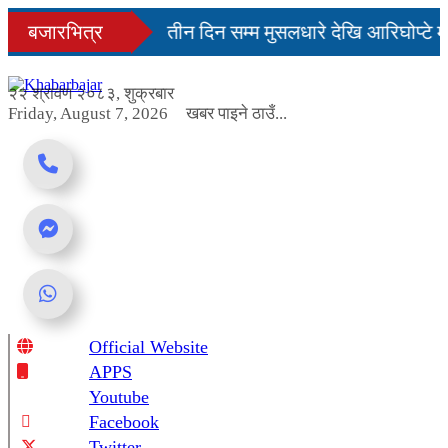
Skip
दिनमै सहज हुन्छ’
बजारभित्र
तीन दिन सम्म मुसलधारे देखि आरिघोप्टे म
to
content
्डा यस्तो छ...
२२ श्रावण २०८३, शुक्रबार
Friday, August 7, 2026
खबर पाइने ठाउँ...
Official Website
Online News Portal
APPS
Youtube
Facebook
Twitter