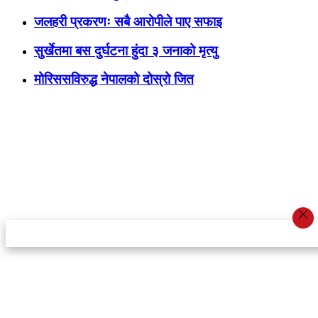
जलहरी प्रकरणः सबै आरोपीले पाए सफाइ
सुर्खेतमा बस दुर्घटना हुंदा ३ जनाको मृत्यु
मोरिससविरुद्ध नेपालको दोस्रो जित
स्टार इन्नोभेसन एण्ड रिसर्च सेन्टर प्रा.लि.द्वारा सञ्चालित
इमेल:
info@khabarbajar.com
फोन:
९८५८०५०००७, ९८०३९५०००७