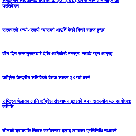
सरकारले सार्वजनिक गर्‍यो आ.व. २०८२/०८३ को अन्तिम तीन महिनाको
प्रतिवेदन
सरकारले भन्यो-‘एलपी ग्यासको आपूर्ति केही दिनमै सहज हुन्छ’
तीन दिन सम्म मुसलधारे देखि आरिघोप्टे मनसुन, सतर्क रहन आग्रह
काँग्रेस केन्द्रीय समितिको बैठक साउन २४ गते बस्ने
राष्ट्रिय भेलाका लागि काँग्रेस संस्थापन इतरको ५५१ सदस्यीय मूल आयोजक
समिति
चीनको दबाबपछि तिब्बत सम्मेलनमा दलाई लामाका प्रतिनिधि नआउने