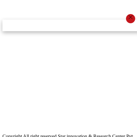
स्टार इन्नोभेसन एण्ड रिसर्च सेन्टर प्रा.लि.द्वारा सञ्चालित
इमेल:
info@khabarbajar.com
फोन:
९८५८०५०००७, ९८०३९५०००७
सूचना विभाग दर्ता:
३०७०/०७८-०७९
सम्पादकः
डम्बर खड्का
व्यवस्थापक:
चन्द्रबहादुर ओली
लेखापाल:
अनिल चौधरी
कार्यकारी सम्पादकः
सिर्जना बुढाथोकी
जनसम्पर्क अधिकारीः
लक्ष्मण ओली
मार्केटरः
दिवश खत्री
Copyright All right reserved Star innovation & Research Center Pvt