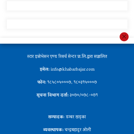
स्टार इन्नोभेसन एण्ड रिसर्च सेन्टर प्रा.लि.द्वारा सञ्चालित
इमेल:
info@khabarbajar.com
फोन:
९८५८०५०००७, ९८०३९५०००७
सूचना विभाग दर्ता:
३०७०/०७८-०७९
सम्पादकः
डम्बर खड्का
व्यवस्थापक:
चन्द्रबहादुर ओली