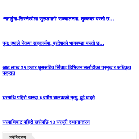
‘नागढुंगा-सिस्नेखोला सुरुङमार्ग’ सञ्चालनमा, शुल्कदर यस्तो छ…
पुन: एमाले-नेकपा सहकार्यमा, प्रदेशको भागबण्डा यस्तो छ…
आठ लाख २१ हजार घुससहित सिँचाइ डिभिजन सर्लाहीका प्रमुख र अधिकृत
पक्राउ
घरमाथि पहिरो खस्दा ३ वर्षीय बालकको मृत्यु, दुई घाइते
घरमाथिबाट पहिरो खसेपछि १३ घरधुरी स्थानान्तरण
ट्रेन्डिङ्ग