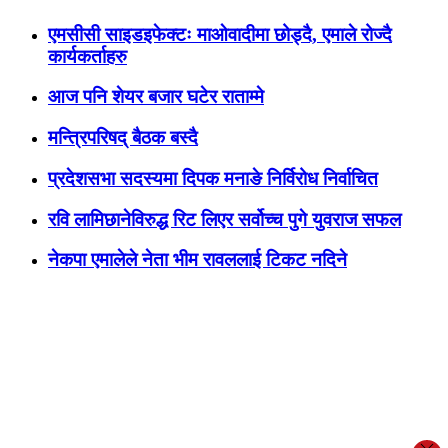
एमसीसी साइडइफेक्टः माओवादीमा छोड्दै, एमाले रोज्दै
कार्यकर्ताहरु
आज पनि शेयर बजार घटेर राताम्मे
मन्त्रिपरिषद् बैठक बस्दै
प्रदेशसभा सदस्यमा दिपक मनाङे निर्विरोध निर्वाचित
रवि लामिछानेविरुद्ध रिट लिएर सर्वोच्च पुगे युवराज सफल
नेकपा एमालेले नेता भीम रावललाई टिकट नदिने