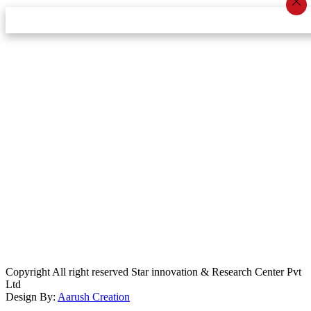
स्टार इन्नोभेसन एण्ड रिसर्च सेन्टर प्रा.लि.द्वारा सञ्चालित
इमेल:
info@khabarbajar.com
फोन:
९८५८०५०००७, ९८०३९५०००७
सूचना विभाग दर्ता:
३०७०/०७८-०७९
सम्पादकः
डम्बर खड्का
व्यवस्थापक:
चन्द्रबहादुर ओली
लेखापाल:
अनिल चौधरी
कार्यकारी सम्पादकः
सिर्जना बुढाथोकी
जनसम्पर्क अधिकारीः
लक्ष्मण ओली
मार्केटरः
दिवश खत्री
Copyright All right reserved Star innovation & Research Center Pvt
Ltd
Design By:
Aarush Creation