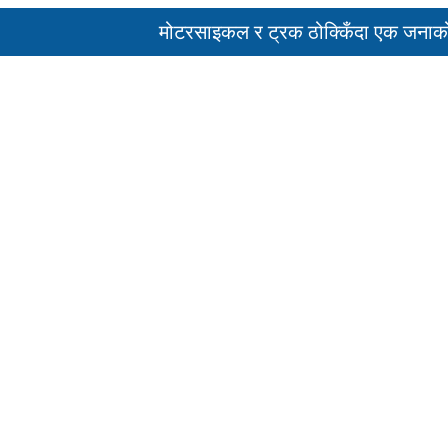
मोटरसाइकल र ट्रक ठोक्किँदा एक जनाको मृत्यु
पहिरो र बाढीका कारण देशका विभिन्न राजमार्ग अ