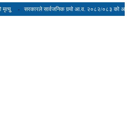
ु
सरकारले सार्वजनिक गर्‍यो आ.व. २०८२/०८३ को अन्तिम त
वरुद्ध