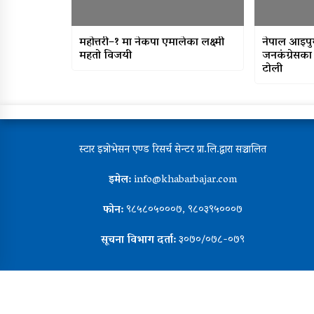
महोत्तरी–१ मा नेकपा एमालेका लक्ष्मी
नेपाल आइपुग्य
महतो विजयी
जनकंग्रेसका अ
टोली
स्टार इन्नोभेसन एण्ड रिसर्च सेन्टर प्रा.लि.द्वारा सञ्चालित
इमेल:
info@khabarbajar.com
फोन:
९८५८०५०००७, ९८०३९५०००७
सूचना विभाग दर्ता:
३०७०/०७८-०७९
Copyright All right reserved Star innovation & Researc