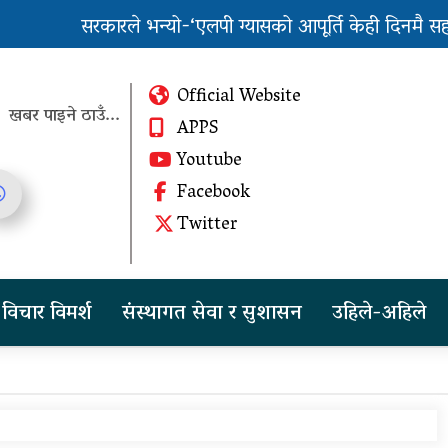
सरकारले भन्यो-‘एलपी ग्यासको आपूर्ति केही दिनमै सहज हुन
पुन: एमाले-नेकपा सहकार्यमा, प्रदेशको भागबण्डा यस्तो छ..
Official Website
खबर पाइने ठाउँ...
APPS
Youtube
Facebook
तीन दिन सम्म मुसलधारे देखि
Twitter
आरिघोप्टे मनसुन, सतर्क रहन
आग्रह
चीनको दबाबपछि तिब्बत
विचार विमर्श
संस्थागत सेवा र सुशासन
उहिले-अहिले
सम्मेलनमा दलाई लामाका
प्रतिनिधि नआउने
पुन: एमाले-नेकपा सहकार्यमा,