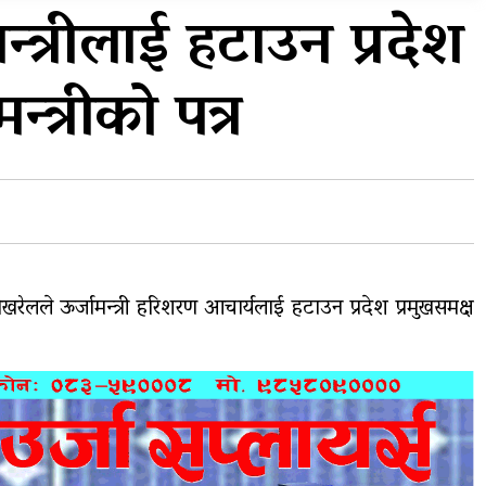
प्रदेशको भागबण्डा यस्तो छ…
्त्रीलाई हटाउन प्रदेश
य
घरमाथिबाट पहिरो खसेपछि १३
न्त्रीको पत्र
घरधुरी स्थानान्तरण
पोखरेलले ऊर्जामन्त्री हरिशरण आचार्यलाई हटाउन प्रदेश प्रमुखसमक्ष