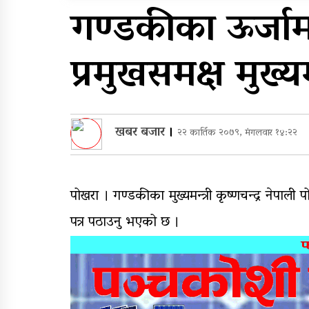
सुरुङमार्ग’ सञ्चालनमा,
गण्डकीका ऊर्जामन
शुल्कदर यस्तो छ…
घरमाथि पहिरो खस्दा ३ वर्षी
प्रमुखसमक्ष मुख्यम
बालकको मृत्यु, दुई घाइते
खबर बजार
।
२२ कार्तिक २०७९, मंगलवार १४:२२
पोखरा । गण्डकीका मुख्यमन्त्री कृष्णचन्द्र नेपाली 
पत्र पठाउनु भएको छ ।