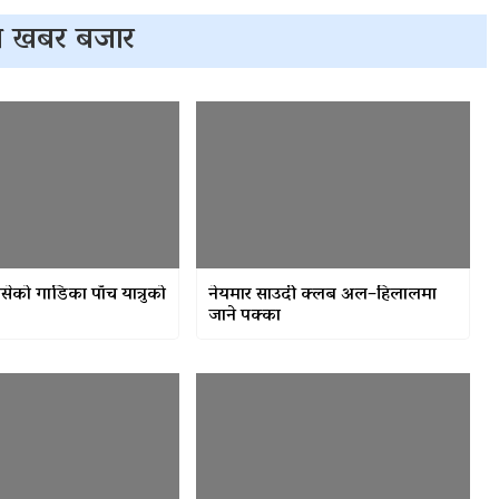
 खबर बजार
सेको गाडिका पाँच यात्रुको
नेयमार साउदी क्लब अल–हिलालमा
जाने पक्का