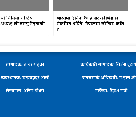
ो चिनियाँ राष्ट्रिय
भारतमा दैनिक १० हजार कोभिडका
ध्यक्ष ली चान्सु नेतृत्वको
संक्रमित थपिँदै, नेपालमा जोखिम कति
?
सम्पादकः
डम्बर खड्का
कार्यकारी सम्पादकः
सिर्जना बुढा
व्यवस्थापक:
चन्द्रबहादुर ओली
जनसम्पर्क अधिकारीः
लक्ष्मण ओ
लेखापाल:
अनिल चौधरी
मार्केटरः
दिवश खत्री
h Center Pvt Ltd