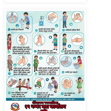
सिँचाइ डिभिजन सर्लाहीका
प्रमुख र अधिकृत पक्राउ
पाँच लाख घुससहित कर
अधिकृत रंगेहात पक्राऊ