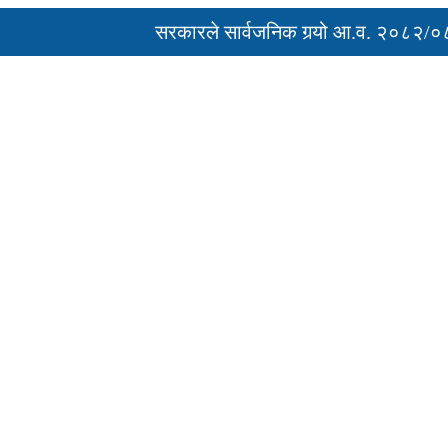
सरकारले सार्वजनिक गर्‍यो आ.व. २०८२/०८३ को 
‘नागढुंगा-सिस्नेखोला सुरुङमार्ग’ सञ्चालनमा, शुल