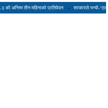
अन्तिम तीन महिनाको प्रतिवेदन
सरकारले भन्यो-‘एलपी ग्यास
्कदर यस्तो छ...