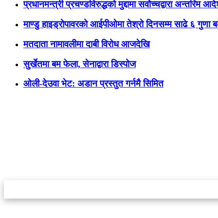
प्रधानमन्त्री प्रचण्डविरुद्धको मुद्दामा सर्वोच्चद्वारा अन्तरिम 
माण्डु हाइड्रोपावरको आईपीओमा तेश्रो दिनसम्म साढे ६ गुणा 
मतदाता नामावलीमा दाबी विरोध आजदेखि
सुर्खेतमा बम फेला, सेनाद्वारा डिस्पोज
ओली-देउवा भेट: अडान प्रस्तुत गर्नमै सिमित
स्टार इन्नोभेसन एण्ड रिसर्च सेन्टर प्रा.लि.द्वारा सञ्चालित