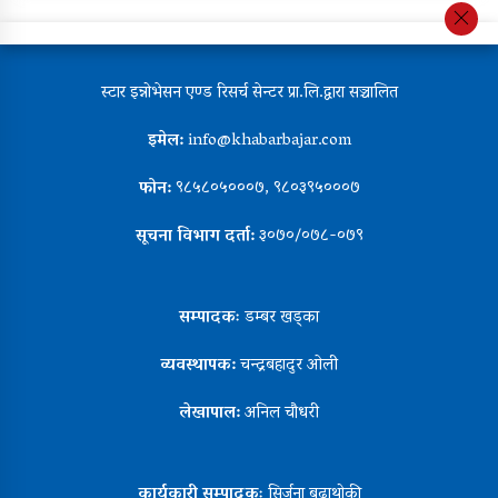
स्टार इन्नोभेसन एण्ड रिसर्च सेन्टर प्रा.लि.द्वारा सञ्चालित
इमेल:
info@khabarbajar.com
फोन:
९८५८०५०००७, ९८०३९५०००७
सूचना विभाग दर्ता:
३०७०/०७८-०७९
सम्पादकः
डम्बर खड्का
व्यवस्थापक:
चन्द्रबहादुर ओली
लेखापाल:
अनिल चौधरी
कार्यकारी सम्पादकः
सिर्जना बुढाथोकी