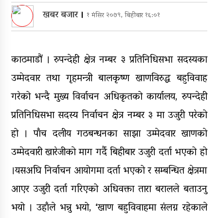
सञ्चालनमा, शुल्कदर यस्तो छ…
खबर बजार
।
१ मंसिर २०७९, बिहीबार १६:०१
पुन: एमाले-नेकपा सहकार्यमा, प्रदेशको
भागबण्डा यस्तो छ…
आठ लाख २१ हजार घुससहित सिँचाइ
काठमाडौं । रुपन्देही क्षेत्र नम्बर ३ प्रतिनिधिसभा सदस्यका
डिभिजन सर्लाहीका प्रमुख र अधिकृत
उम्मेदवार तथा गृहमन्त्री बालकृष्ण खाणविरुद्ध बहुविवाह
पक्राउ
गरेको भन्दै मुख्य विर्वाचन अधिकृतको कार्यालय, रुपन्देही
घरमाथि पहिरो खस्दा ३ वर्षीय बालकको
मृत्यु, दुई घाइते
प्रतिनिधिसभा सदस्य निर्वाचन क्षेत्र नम्बर ३ मा उजुरी परेको
हो । पाँच दलीय गठबन्धनका साझा उम्मेदवार खाणकाे
उम्मेदवारी खारेजीकाे माग गर्दै बिहीबार उजुरी दर्ता भएको हो
।यसअघि निर्वाचन आयोगमा दर्ता भएको र सम्बन्धित क्षेत्रमा
आएर उजुरी दर्ता गरिएको अधिवक्ता तारा बरालले बताउनु
भयो । उहाँले भन्नु भयो, ‘खाण बहुविवाहमा संलग्न रहेकाले