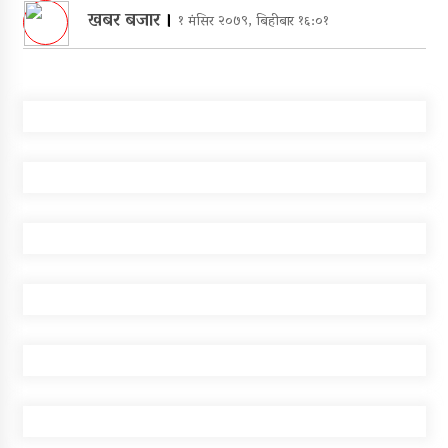
खबर बजार
।
१ मंसिर २०७९, बिहीबार १६:०१