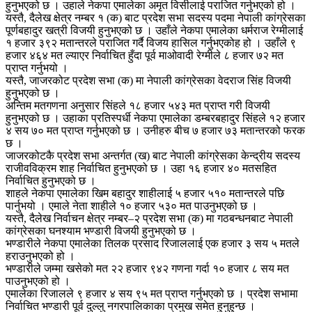
हुनुभएको छ । उहाले नेकपा एमालेका अमृत विसीलाई पराजित गर्नुभएको हो ।
यस्तै, दैलेख क्षेत्र नम्बर १ (क) बाट प्रदेश सभा सदस्य पदमा नेपाली कांग्रेसका
पूर्णबहादुर खत्री विजयी हुनुभएको छ । उहाँले नेकपा एमालेका धर्मराज रेग्मीलाई
१ हजार ३९२ मतान्तरले पराजित गर्दै विजय हासिल गर्नुभएकोह हो । उहाँले ९
हजार ४६४ मत ल्याएर निर्वाचित हुँदा पूर्व माओवादी रेग्मीले ८ हजार ७२ मत
प्राप्त गर्नुभयो ।
यस्तै, जाजरकोट प्रदेश सभा (क) मा नेपाली कांग्रेसका वेदराज सिंह विजयी
हुनुभएको छ ।
अन्तिम मतगणना अनुसार सिंहले १८ हजार ५४३ मत प्राप्त गरी विजयी
हुनुभएको छ । उहाका प्रतिस्पर्धी नेकपा एमालेका डम्बरबहादुर सिंहले १२ हजार
४ सय ७० मत प्राप्त गर्नुभएको छ । उनीहरु बीच ७ हजार ७३ मतान्तरको फरक
छ ।
जाजरकोटकै प्रदेश सभा अन्तर्गत (ख) बाट नेपाली कांग्रेसका केन्द्रीय सदस्य
राजीवविक्रम शाह निर्वाचित हुनुभएको छ । उहा १६ हजार ४० मतसहित
निर्वाचित हुनुभएको छ ।
शाहले नेकपा एमालेका खिम बहादुर शाहीलाई ५ हजार ५१० मतान्तरले पछि
पार्नुभयो । एमाले नेता शाहीले १० हजार ५३० मत पाउनुभएको छ ।
यस्तै, दैलेख निर्वाचन क्षेत्र नम्बर–२ प्रदेश सभा (क) मा गठबन्धनबाट नेपाली
कांग्रेसका घनश्याम भण्डारी विजयी हुनुभएको छ ।
भण्डारीले नेकपा एमालेका तिलक प्रसाद रिजाललाई एक हजार ३ सय ५ मतले
हराउनुभएको हो ।
भण्डारीले जम्मा खसेको मत २२ हजार ९४२ गणना गर्दा १० हजार ८ सय मत
पाउनुभएको हो ।
एमालेका रिजालले ९ हजार ४ सय ९५ मत प्राप्त गर्नुभएको छ । प्रदेश सभामा
निर्वाचित भण्डारी पूर्व दुल्लु नगरपालिकाका प्रमुख समेत हुनुहुन्छ ।