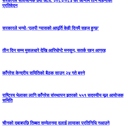
सरकारले सार्वजनिक गर्‍यो आ.व. २०८२/०८३ को अन्तिम तीन महिनाको
प्रतिवेदन
सरकारले भन्यो-‘एलपी ग्यासको आपूर्ति केही दिनमै सहज हुन्छ’
तीन दिन सम्म मुसलधारे देखि आरिघोप्टे मनसुन, सतर्क रहन आग्रह
काँग्रेस केन्द्रीय समितिको बैठक साउन २४ गते बस्ने
राष्ट्रिय भेलाका लागि काँग्रेस संस्थापन इतरको ५५१ सदस्यीय मूल आयोजक
समिति
चीनको दबाबपछि तिब्बत सम्मेलनमा दलाई लामाका प्रतिनिधि नआउने