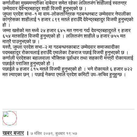
कर्णालीका मुख्यमन्त्रीका दाबेदार समेत रहेका ललितजंग शाहीलाई स्वतन्त्र
उम्मेदवार देवेन्द्रबहादुर शाही विजयी हुुनुभएको छ ।
जुम्ला प्रदेश सभा–१ मा वाम–लोकतान्त्रिक गठबन्धनबाट उम्मेदवार नेपालीका
कांग्रेसका शाहीलाई १ हजार ८९९ मतले हराउँदै देवेन्द्रबहादुर विजयी हुनुभएको
हो ।
जम्मा खसेको मत मध्ये २४ हजार ६४५ मत गणना गर्दा देवन्द्रबहादुरले ९ हजार
६५४ मतसहित विजयी हुनुभएको हो । ललितजंग शाहीले ७ हजार ७५५ मत
मात्रै पाउनुभएको छ ।
यस्तै, जुम्ला प्रदेश सभा–२ मा गठबन्धनकाबाट उम्मेदवार समाजवादीका
पदमबहादुर रोकायलाई हराउँदै एमालेका टेकराज पछाई विजयी हुनुभएको छ ।
कर्णाली प्रदेशका बहालवाला भौक्तिक पूर्वाधार तथा सहकारी मन्त्री रोकायलाई
पछाईले पराजित हुनुभएको हो ।
पछाईले ७ हजार ८१५ मतले विजयी हुनुभएको हो । भने रोकायले ६ हजार ७२२
मत ल्याएका छन् । पछाई नेकपा एमाले प्रदेश कमिटी उप–सचिव हुनुहुन्छ ।
खबर बजार
।
७ मंसिर २०७९, बुधबार १९:५७