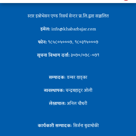
स्टार इन्नोभेसन एण्ड रिसर्च सेन्टर प्रा.लि.द्वारा सञ्चालित
इमेल:
info@khabarbajar.com
फोन:
९८५८०५०००७, ९८०३९५०००७
सूचना विभाग दर्ता:
३०७०/०७८-०७९
सम्पादकः
डम्बर खड्का
व्यवस्थापक:
चन्द्रबहादुर ओली
लेखापाल:
अनिल चौधरी
कार्यकारी सम्पादकः
सिर्जना बुढाथोकी