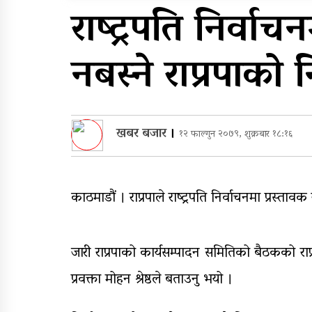
सुरुङमार्ग’ सञ्चालनमा,
राष्ट्रपति निर्वा
शुल्कदर यस्तो छ…
घरमाथि पहिरो खस्दा ३ वर्षी
नबस्ने राप्रपाको न
बालकको मृत्यु, दुई घाइते
खबर बजार
।
१२ फाल्गुन २०७९, शुक्रबार १८:१६
काठमाडौं । राप्रपाले राष्ट्रपति निर्वाचनमा प्रस्ता
जारी राप्रपाको कार्यसम्पादन समितिको बैठकको राप्रप
प्रवक्ता मोहन श्रेष्ठले बताउनु भयो ।