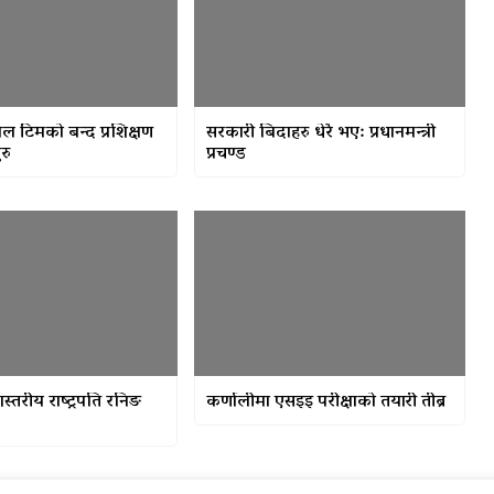
टबल टिमको बन्द प्रशिक्षण
सरकारी बिदाहरु धेरै भए: प्रधानमन्त्री
रु
प्रचण्ड
शस्तरीय राष्ट्रपति रनिङ
कर्णालीमा एसइइ परीक्षाको तयारी तीब्र