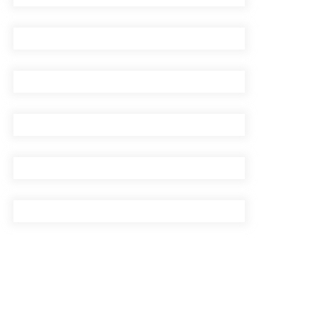
सिँचाइ डिभिजन सर्लाहीका
प्रमुख र अधिकृत पक्राउ
पाँच लाख घुससहित कर
अधिकृत रंगेहात पक्राऊ