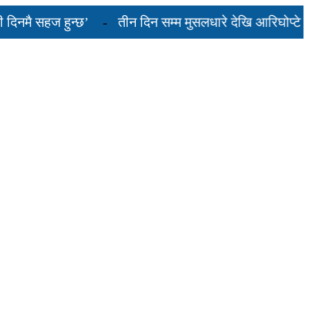
मै सहज हुन्छ’
तीन दिन सम्म मुसलधारे देखि आरिघोप्टे मनसु
 यस्तो छ...