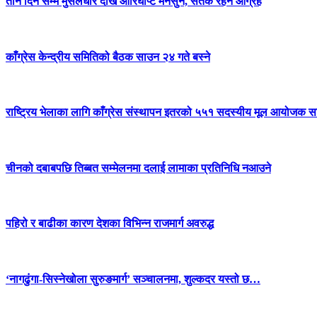
तीन दिन सम्म मुसलधारे देखि आरिघोप्टे मनसुन, सतर्क रहन आग्रह
काँग्रेस केन्द्रीय समितिको बैठक साउन २४ गते बस्ने
राष्ट्रिय भेलाका लागि काँग्रेस संस्थापन इतरको ५५१ सदस्यीय मूल आयोजक स
चीनको दबाबपछि तिब्बत सम्मेलनमा दलाई लामाका प्रतिनिधि नआउने
पहिरो र बाढीका कारण देशका विभिन्न राजमार्ग अवरुद्ध
‘नागढुंगा-सिस्नेखोला सुरुङमार्ग’ सञ्चालनमा, शुल्कदर यस्तो छ…