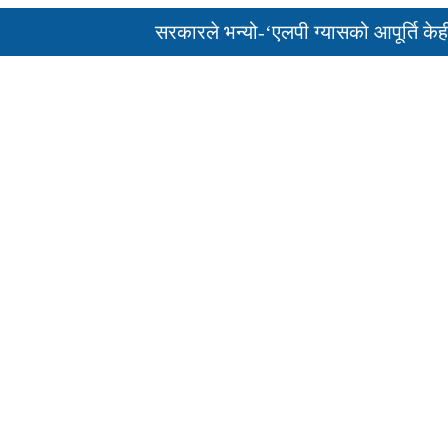
सरकारले भन्यो-‘एलपी ग्यासको आपूर्ति केही दिन
पुन: एमाले-नेकपा सहकार्यमा, प्रदेशको भागबण्डा