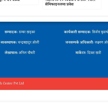
मूल्य थप बढ्यो
महिला टि २० विश्वकप छनोट: नेपाल
सेमिफाइनलमा प्रवेश
सम्पादकः
डम्बर खड्का
कार्यकारी सम्पादकः
सिर्जना बुढा
व्यवस्थापक:
चन्द्रबहादुर ओली
जनसम्पर्क अधिकारीः
लक्ष्मण ओ
लेखापाल:
अनिल चौधरी
मार्केटरः
दिवश खत्री
h Center Pvt Ltd