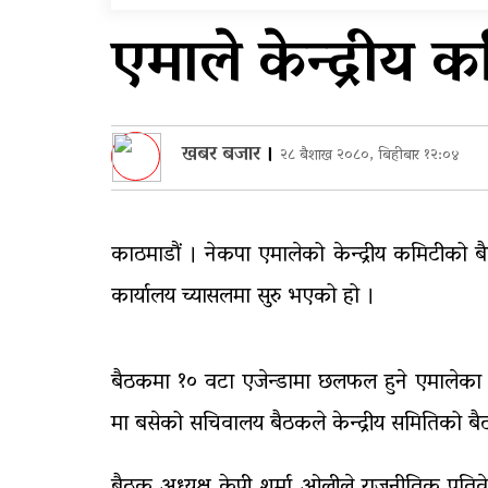
विभिन्न राजमार्ग अवरुद्ध
एमाले केन्द्रीय 
आठ लाख २१ हजार घुससहि
सिँचाइ डिभिजन सर्लाहीका
प्रमुख र अधिकृत पक्राउ
खबर बजार
।
२८ बैशाख २०८०, बिहीबार १२:०४
काठमाडौं । नेकपा एमालेको केन्द्रीय कमिटीको बै
कार्यालय च्यासलमा सुरु भएको हो ।
बैठकमा १० वटा एजेन्डामा छलफल हुने एमालेका प्
मा बसेको सचिवालय बैठकले केन्द्रीय समितिको ब