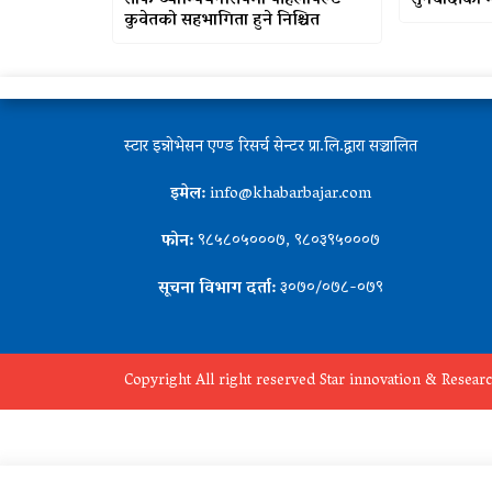
साफ च्याम्पियनसिपमा पहिलोपल्ट
सुनचाँदीको 
कुवेतको सहभागिता हुने निश्चित
स्टार इन्नोभेसन एण्ड रिसर्च सेन्टर प्रा.लि.द्वारा सञ्चालित
इमेल:
info@khabarbajar.com
फोन:
९८५८०५०००७, ९८०३९५०००७
सूचना विभाग दर्ता:
३०७०/०७८-०७९
Copyright All right reserved Star innovation & Researc