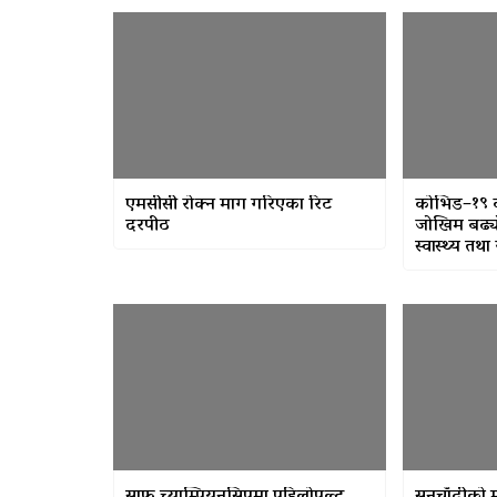
एमसीसी रोक्न माग गरिएका रिट
कोभिड–१९ क
दरपीठ
जोखिम बढ्यो
स्वास्थ्य तथा