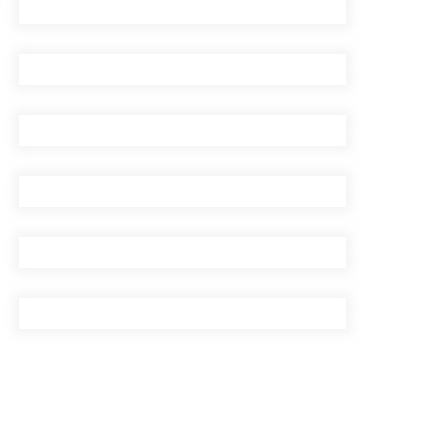
प्रदेशको भागबण्डा यस्तो छ…
घरमाथिबाट पहिरो खसेपछि १३
घरधुरी स्थानान्तरण