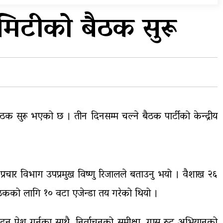
सुरुङमार्ग’ सञ्चालनमा,
शुल्कदर यस्तो छ…
कमिटीको बैठक सुरू
त
घरमाथि पहिरो खस्दा ३ वर्षीय
बालकको मृत्यु, दुई घाइते
ठक सुरू भएको छ । तीन दिनसम्म चल्ने बैठक पार्टीको केन्द्रीय
रचार विभाग उपप्रमुख विष्णु रिजालले बताउनु भयो । वैशाख २६
ैठकको लागि १० वटा एजेन्डा तय गरेको थियो ।