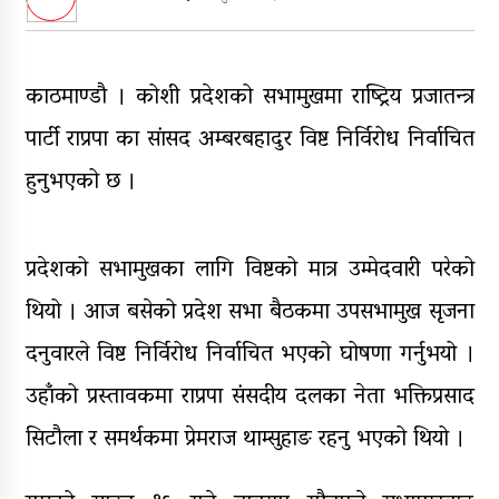
डिभिजन सर्लाहीका प्रमुख र अधिकृत
पक्राउ
घरमाथि पहिरो खस्दा ३ वर्षीय बालकको
काठमाण्डौ । कोशी प्रदेशको सभामुखमा राष्ट्रिय प्रजातन्त्र
मृत्यु, दुई घाइते
पार्टी राप्रपा का सांसद अम्बरबहादुर विष्ट निर्विरोध निर्वाचित
घरमाथिबाट पहिरो खसेपछि १३ घरधुरी
स्थानान्तरण
हुनुभएको छ ।
पाँच लाख घुससहित कर अधिकृत
रंगेहात पक्राऊ
प्रदेशको सभामुखका लागि विष्टको मात्र उम्मेदवारी परेको
थियो । आज बसेको प्रदेश सभा बैठकमा उपसभामुख सृजना
दनुवारले विष्ट निर्विरोध निर्वाचित भएको घोषणा गर्नुभयो ।
उहाँको प्रस्तावकमा राप्रपा संसदीय दलका नेता भक्तिप्रसाद
सिटौला र समर्थकमा प्रेमराज थाम्सुहाङ रहनु भएको थियो ।​​