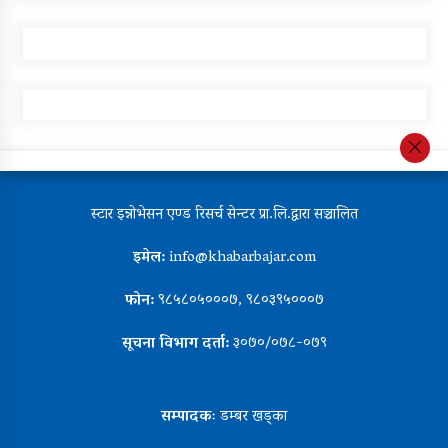
स्टार इन्नोभेसन एण्ड रिसर्च सेन्टर प्रा.लि.द्वारा सञ्चालित
इमेल:
info@khabarbajar.com
फोन:
९८५८०५०००७, ९८०३९५०००७
सूचना विभाग दर्ता:
३०७०/०७८-०७९
सम्पादकः
डम्बर खड्का