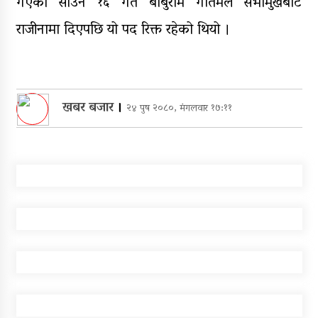
गएको साउन १६ गते बाबुराम गौतमले सभामुखबाट
राजीनामा दिएपछि यो पद रिक्त रहेको थियो ।
खबर बजार
।
२४ पुष २०८०, मंगलवार १७:११