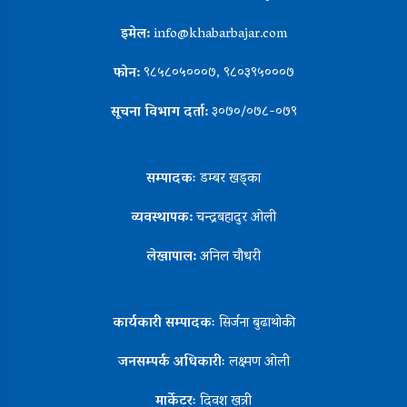
इमेल:
info@khabarbajar.com
फोन:
९८५८०५०००७, ९८०३९५०००७
सूचना विभाग दर्ता:
३०७०/०७८-०७९
सम्पादकः
डम्बर खड्का
व्यवस्थापक:
चन्द्रबहादुर ओली
लेखापाल:
अनिल चौधरी
कार्यकारी सम्पादकः
सिर्जना बुढाथोकी
जनसम्पर्क अधिकारीः
लक्ष्मण ओली
मार्केटरः
दिवश खत्री