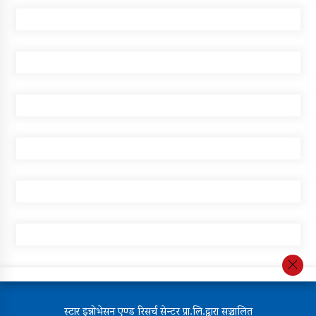
स्टार इन्नोभेसन एण्ड रिसर्च सेन्टर प्रा.लि.द्वारा सञ्चालित