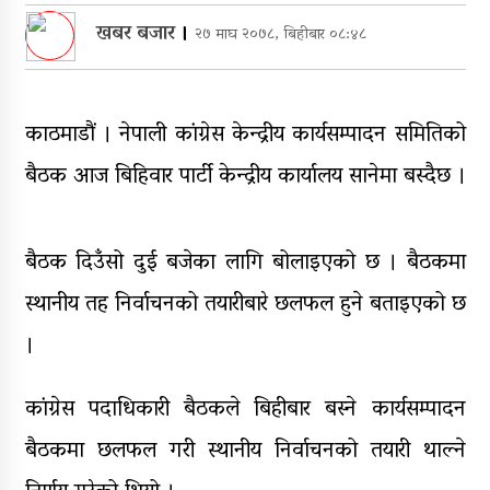
सञ्चालनमा, शुल्कदर यस्तो छ…
खबर बजार
।
२७ माघ २०७८, बिहीबार ०८:४८
पुन: एमाले-नेकपा सहकार्यमा, प्रदेशको
भागबण्डा यस्तो छ…
आठ लाख २१ हजार घुससहित सिँचाइ
काठमाडौं । नेपाली कांग्रेस केन्द्रीय कार्यसम्पादन समितिको
डिभिजन सर्लाहीका प्रमुख र अधिकृत
बैठक आज बिहिवार पार्टी केन्द्रीय कार्यालय सानेमा बस्दैछ ।
पक्राउ
घरमाथि पहिरो खस्दा ३ वर्षीय बालकको
मृत्यु, दुई घाइते
बैठक दिउँसो दुई बजेका लागि बोलाइएको छ । बैठकमा
स्थानीय तह निर्वाचनको तयारीबारे छलफल हुने बताइएको छ
।
कांग्रेस पदाधिकारी बैठकले बिहीबार बस्ने कार्यसम्पादन
बैठकमा छलफल गरी स्थानीय निर्वाचनको तयारी थाल्ने