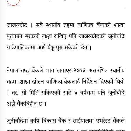
डिभिजन सर्लाहीका प्रमुख र अधिकृत
पक्राउ
घरमाथि पहिरो खस्दा ३ वर्षीय बालकको
जाजरकोट । सबै स्थानीय तहमा वाणिज्य बैंकको शाखा
मृत्यु, दुई घाइते
पुर्‍याउने सरकारी लक्ष्य राखिए पनि जाजरकोटको जुनीचाँदे
घरमाथिबाट पहिरो खसेपछि १३ घरधुरी
गाउँपालिकामा अझै बैङ्क पुग्न सकेको छैन ।
स्थानान्तरण
पाँच लाख घुससहित कर अधिकृत
रंगेहात पक्राऊ
नेपाल राष्ट्र बैंकले भाग लगाएर २०७४ असारभित्र स्थानीय
तहमा शाखा खोल्न वाणिज्य बैंकलाई निर्देशन दिएको थियो
। तर, सो मिति सकिएको साढे ४ वर्षसम्म पनि जुनीचाँदे
अझै बैंकविहीन छ ।
जुनीचाँदेमा कृषि विकास बैंक र साईपालमा एभरेस्ट बैंकले