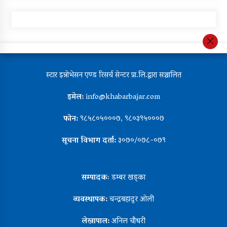
स्टार इन्नोभेसन एण्ड रिसर्च सेन्टर प्रा.लि.द्वारा सञ्चालित
इमेल:
info@khabarbajar.com
फोन:
९८५८०५०००७, ९८०३९५०००७
सूचना विभाग दर्ता:
३०७०/०७८-०७९
सम्पादकः
डम्बर खड्का
व्यवस्थापक:
चन्द्रबहादुर ओली
लेखापाल:
अनिल चौधरी