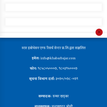
स्टार इन्नोभेसन एण्ड रिसर्च सेन्टर प्रा.लि.द्वारा सञ्चालित
इमेल:
info@khabarbajar.com
फोन:
९८५८०५०००७, ९८०३९५०००७
सूचना विभाग दर्ता:
३०७०/०७८-०७९
सम्पादकः
डम्बर खड्का
व्यवस्थापक:
चन्द्रबहादुर ओली