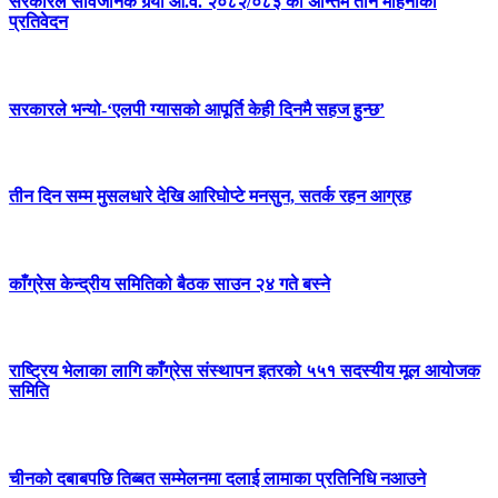
सरकारले सार्वजनिक गर्‍यो आ.व. २०८२/०८३ को अन्तिम तीन महिनाको
प्रतिवेदन
सरकारले भन्यो-‘एलपी ग्यासको आपूर्ति केही दिनमै सहज हुन्छ’
तीन दिन सम्म मुसलधारे देखि आरिघोप्टे मनसुन, सतर्क रहन आग्रह
काँग्रेस केन्द्रीय समितिको बैठक साउन २४ गते बस्ने
राष्ट्रिय भेलाका लागि काँग्रेस संस्थापन इतरको ५५१ सदस्यीय मूल आयोजक
समिति
चीनको दबाबपछि तिब्बत सम्मेलनमा दलाई लामाका प्रतिनिधि नआउने