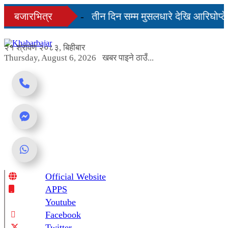
Skip
 दिनमै सहज हुन्छ’
बजारभित्र
तीन दिन सम्म मुसलधारे देखि आरिघोप्टे
to
content
ण्डा यस्तो छ...
२१ श्रावण २०८३, बिहीबार
Thursday, August 6, 2026
खबर पाइने ठाउँ...
Official Website
Online News Portal
APPS
Youtube
Facebook
Twitter