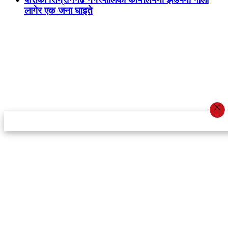
लागेर एक जना घाइते
स्टार इन्नोभेसन एण्ड रिसर्च सेन्टर प्रा.लि.द्वारा सञ्चालित
इमेल:
info@khabarbajar.com
फोन:
९८५८०५०००७, ९८०३९५०००७
सूचना विभाग दर्ता:
३०७०/०७८-०७९
सम्पादकः
डम्बर खड्का
व्यवस्थापक:
चन्द्रबहादुर ओली