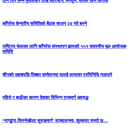
तीन दिन सम्म मुसलधारे देखि आरिघोप्टे मनसुन, सतर्क रहन आग्रह
काँग्रेस केन्द्रीय समितिको बैठक साउन २४ गते बस्ने
राष्ट्रिय भेलाका लागि काँग्रेस संस्थापन इतरको ५५१ सदस्यीय मूल आयोजक
समिति
चीनको दबाबपछि तिब्बत सम्मेलनमा दलाई लामाका प्रतिनिधि नआउने
पहिरो र बाढीका कारण देशका विभिन्न राजमार्ग अवरुद्ध
‘नागढुंगा-सिस्नेखोला सुरुङमार्ग’ सञ्चालनमा, शुल्कदर यस्तो छ…