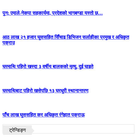
पुन: एमाले-नेकपा सहकार्यमा, प्रदेशको भागबण्डा यस्तो छ…
आठ लाख २१ हजार घुससहित सिँचाइ डिभिजन सर्लाहीका प्रमुख र अधिकृत
पक्राउ
घरमाथि पहिरो खस्दा ३ वर्षीय बालकको मृत्यु, दुई घाइते
घरमाथिबाट पहिरो खसेपछि १३ घरधुरी स्थानान्तरण
पाँच लाख घुससहित कर अधिकृत रंगेहात पक्राऊ
ट्रेन्डिङ्ग